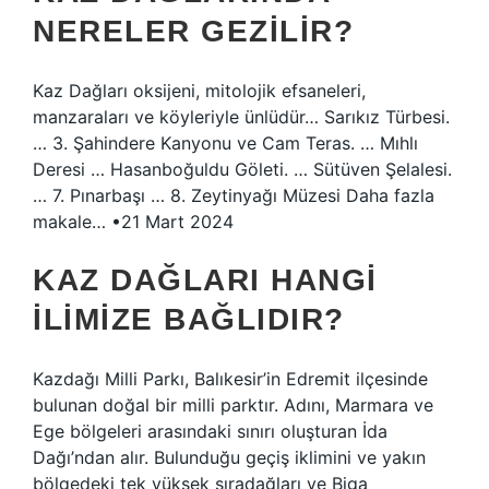
NERELER GEZILIR?
Kaz Dağları oksijeni, mitolojik efsaneleri,
manzaraları ve köyleriyle ünlüdür… Sarıkız Türbesi.
… 3. Şahindere Kanyonu ve Cam Teras. … Mıhlı
Deresi … Hasanboğuldu Göleti. … Sütüven Şelalesi.
… 7. Pınarbaşı … 8. Zeytinyağı Müzesi Daha fazla
makale… •21 Mart 2024
KAZ DAĞLARI HANGI
ILIMIZE BAĞLIDIR?
Kazdağı Milli Parkı, Balıkesir’in Edremit ilçesinde
bulunan doğal bir milli parktır. Adını, Marmara ve
Ege bölgeleri arasındaki sınırı oluşturan İda
Dağı’ndan alır. Bulunduğu geçiş iklimini ve yakın
bölgedeki tek yüksek sıradağları ve Biga