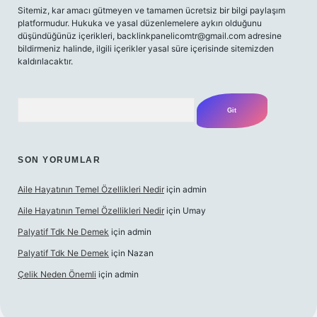
Sitemiz, kar amacı gütmeyen ve tamamen ücretsiz bir bilgi paylaşım
platformudur. Hukuka ve yasal düzenlemelere aykırı olduğunu
düşündüğünüz içerikleri,
backlinkpanelicomtr@gmail.com
adresine
bildirmeniz halinde, ilgili içerikler yasal süre içerisinde sitemizden
kaldırılacaktır.
Arama
SON YORUMLAR
Aile Hayatının Temel Özellikleri Nedir
için
admin
Aile Hayatının Temel Özellikleri Nedir
için
Umay
Palyatif Tdk Ne Demek
için
admin
Palyatif Tdk Ne Demek
için
Nazan
Çelik Neden Önemli
için
admin