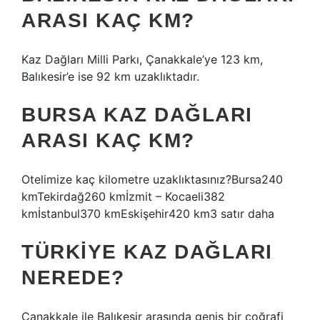
ARASI KAÇ KM?
Kaz Dağları Milli Parkı, Çanakkale’ye 123 km,
Balıkesir’e ise 92 km uzaklıktadır.
BURSA KAZ DAĞLARI
ARASI KAÇ KM?
Otelimize kaç kilometre uzaklıktasınız?Bursa240
kmTekirdağ260 kmİzmit – Kocaeli382
kmİstanbul370 kmEskişehir420 km3 satır daha
TÜRKIYE KAZ DAĞLARI
NEREDE?
Çanakkale ile Balıkesir arasında geniş bir coğrafi