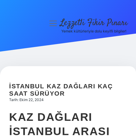
Lezzetli Fikir Pınarı
menüyü
aç
Yemek kültürleriyle dolu keyifli bilgiler!
Anasayfa
Gizlilik Politikası
Yasal Uyarı
Hakkımızda
İSTANBUL KAZ DAĞLARI KAÇ
SAAT SÜRÜYOR
Tarih: Ekim 22, 2024
KAZ DAĞLARI
İSTANBUL ARASI