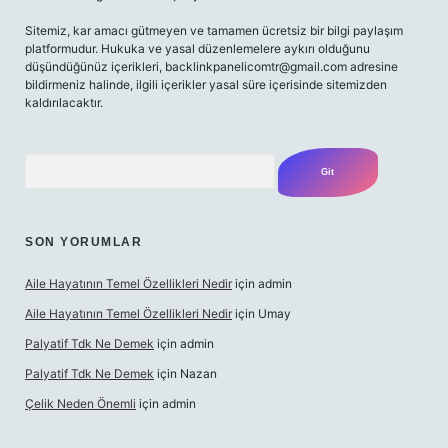
Sitemiz, kar amacı gütmeyen ve tamamen ücretsiz bir bilgi paylaşım
platformudur. Hukuka ve yasal düzenlemelere aykırı olduğunu
düşündüğünüz içerikleri,
backlinkpanelicomtr@gmail.com
adresine
bildirmeniz halinde, ilgili içerikler yasal süre içerisinde sitemizden
kaldırılacaktır.
Arama
SON YORUMLAR
Aile Hayatının Temel Özellikleri Nedir
için
admin
Aile Hayatının Temel Özellikleri Nedir
için
Umay
Palyatif Tdk Ne Demek
için
admin
Palyatif Tdk Ne Demek
için
Nazan
Çelik Neden Önemli
için
admin