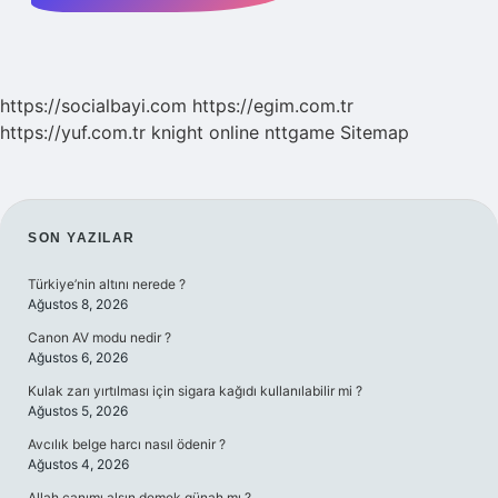
https://socialbayi.com
https://egim.com.tr
https://yuf.com.tr
knight online
nttgame
Sitemap
SIDEBAR
SON YAZILAR
Türkiye’nin altını nerede ?
Ağustos 8, 2026
Canon AV modu nedir ?
Ağustos 6, 2026
Kulak zarı yırtılması için sigara kağıdı kullanılabilir mi ?
Ağustos 5, 2026
Avcılık belge harcı nasıl ödenir ?
Ağustos 4, 2026
Allah canımı alsın demek günah mı ?