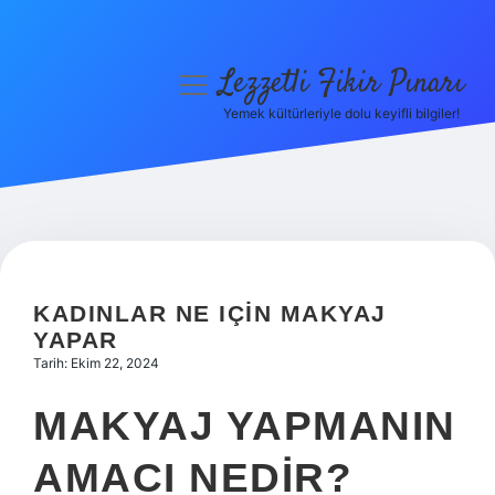
Lezzetli Fikir Pınarı
menüyü
aç
Yemek kültürleriyle dolu keyifli bilgiler!
Anasayfa
Gizlilik Politikası
Yasal Uyarı
Hakkımızda
KADINLAR NE IÇIN MAKYAJ
YAPAR
Tarih: Ekim 22, 2024
MAKYAJ YAPMANIN
AMACI NEDIR?