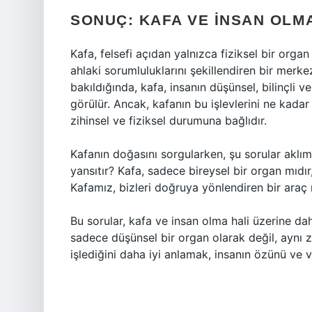
SONUÇ: KAFA VE İNSAN OLMA
Kafa, felsefi açıdan yalnızca fiziksel bir orga
ahlaki sorumluluklarını şekillendiren bir merke
bakıldığında, kafa, insanın düşünsel, bilinçli v
görülür. Ancak, kafanın bu işlevlerini ne kadar 
zihinsel ve fiziksel durumuna bağlıdır.
Kafanın doğasını sorgularken, şu sorular aklı
yansıtır? Kafa, sadece bireysel bir organ mıdır
Kafamız, bizleri doğruya yönlendiren bir araç 
Bu sorular, kafa ve insan olma hali üzerine d
sadece düşünsel bir organ olarak değil, aynı 
işlediğini daha iyi anlamak, insanın özünü ve 