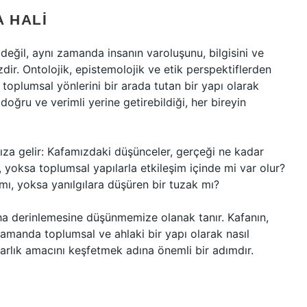
 HALI
n değil, aynı zamanda insanın varoluşunu, bilgisini ve
zdir. Ontolojik, epistemolojik ve etik perspektiflerden
e toplumsal yönlerini bir arada tutan bir yapı olarak
doğru ve verimli yerine getirebildiği, her bireyin
mıza gelir: Kafamızdaki düşünceler, gerçeği ne kadar
, yoksa toplumsal yapılarla etkileşim içinde mi var olur?
mı, yoksa yanılgılara düşüren bir tuzak mı?
aha derinlemesine düşünmemize olanak tanır. Kafanın,
zamanda toplumsal ve ahlaki bir yapı olarak nasıl
varlık amacını keşfetmek adına önemli bir adımdır.