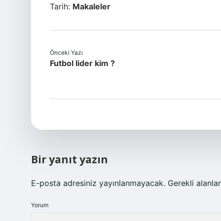
Tarih:
Makaleler
Önceki Yazı
Futbol lider kim ?
Bir yanıt yazın
E-posta adresiniz yayınlanmayacak.
Gerekli alanla
Yorum