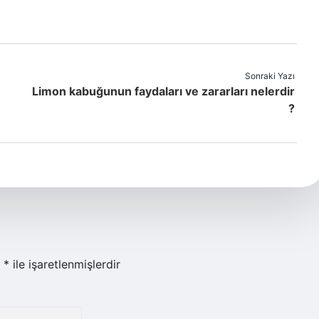
Sonraki Yazı
Limon kabuğunun faydaları ve zararları nelerdir
?
r
*
ile işaretlenmişlerdir