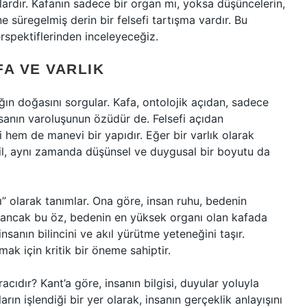
ışlardır. Kafanın sadece bir organ mı, yoksa düşüncelerin,
 süregelmiş derin bir felsefi tartışma vardır. Bu
erspektiflerinden inceleyeceğiz.
A VE VARLIK
lığın doğasını sorgular. Kafa, ontolojik açıdan, sadece
nsanın varoluşunun özüdür de. Felsefi açıdan
i hem de manevi bir yapıdır. Eğer bir varlık olarak
ğil, aynı zamanda düşünsel ve duygusal bir boyutu da
ı” olarak tanımlar. Ona göre, insan ruhu, bedenin
, ancak bu öz, bedenin en yüksek organı olan kafada
nsanın bilincini ve akıl yürütme yeteneğini taşır.
mak için kritik bir öneme sahiptir.
acıdır? Kant’a göre, insanın bilgisi, duyular yoluyla
ların işlendiği bir yer olarak, insanın gerçeklik anlayışını