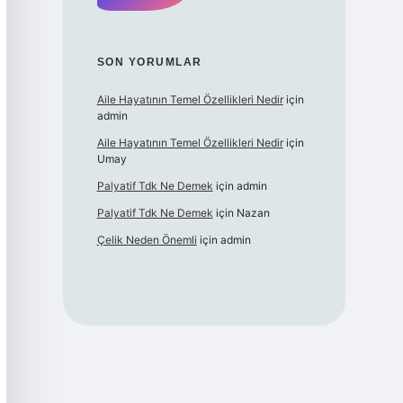
SON YORUMLAR
Aile Hayatının Temel Özellikleri Nedir
için
admin
Aile Hayatının Temel Özellikleri Nedir
için
Umay
Palyatif Tdk Ne Demek
için
admin
Palyatif Tdk Ne Demek
için
Nazan
Çelik Neden Önemli
için
admin