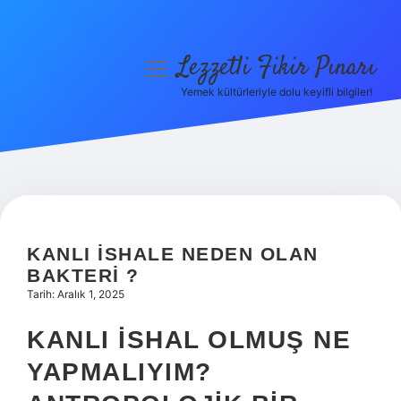
Lezzetli Fikir Pınarı
menüyü
aç
Yemek kültürleriyle dolu keyifli bilgiler!
Anasayfa
Gizlilik Politikası
Yasal Uyarı
Hakkımızda
KANLI ISHALE NEDEN OLAN
BAKTERI ?
Tarih: Aralık 1, 2025
KANLI İSHAL OLMUŞ NE
YAPMALIYIM?