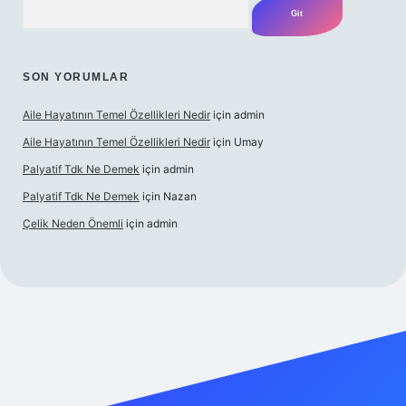
SON YORUMLAR
Aile Hayatının Temel Özellikleri Nedir
için
admin
Aile Hayatının Temel Özellikleri Nedir
için
Umay
Palyatif Tdk Ne Demek
için
admin
Palyatif Tdk Ne Demek
için
Nazan
Çelik Neden Önemli
için
admin
ilbet bahis sitesi