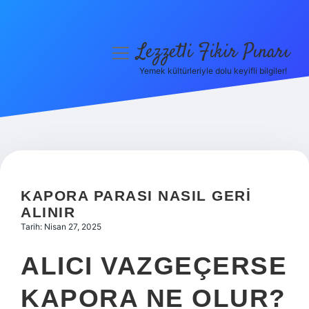
Lezzetli Fikir Pınarı
menüyü
aç
Yemek kültürleriyle dolu keyifli bilgiler!
Anasayfa
Gizlilik Politikası
Yasal Uyarı
Hakkımızda
KAPORA PARASI NASIL GERI
ALINIR
Tarih: Nisan 27, 2025
ALICI VAZGEÇERSE
KAPORA NE OLUR?