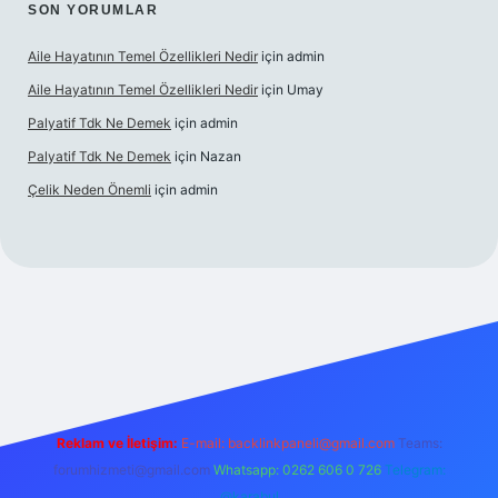
SON YORUMLAR
Aile Hayatının Temel Özellikleri Nedir
için
admin
Aile Hayatının Temel Özellikleri Nedir
için
Umay
Palyatif Tdk Ne Demek
için
admin
Palyatif Tdk Ne Demek
için
Nazan
Çelik Neden Önemli
için
admin
ilbet bahis sitesi
Reklam ve İletişim:
E-mail:
backlinkpaneli@gmail.com
Teams:
forumhizmeti@gmail.com
Whatsapp: 0262 606 0 726
Telegram:
@karabul