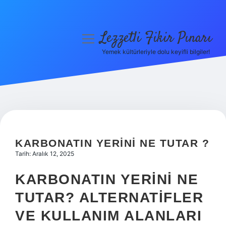
Lezzetli Fikir Pınarı
menüyü
aç
Yemek kültürleriyle dolu keyifli bilgiler!
Anasayfa
Gizlilik Politikası
Yasal Uyarı
Hakkımızda
KARBONATIN YERINI NE TUTAR ?
Tarih: Aralık 12, 2025
KARBONATIN YERINI NE
TUTAR? ALTERNATIFLER
VE KULLANIM ALANLARI