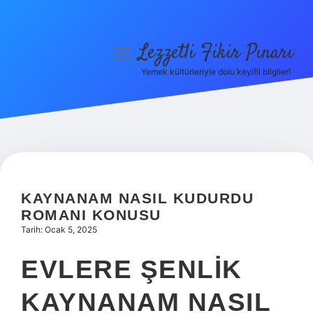
Lezzetli Fikir Pınarı
menüyü
aç
Yemek kültürleriyle dolu keyifli bilgiler!
Anasayfa
Gizlilik Politikası
Yasal Uyarı
Hakkımızda
KAYNANAM NASIL KUDURDU
ROMANI KONUSU
Tarih: Ocak 5, 2025
EVLERE ŞENLIK
KAYNANAM NASIL