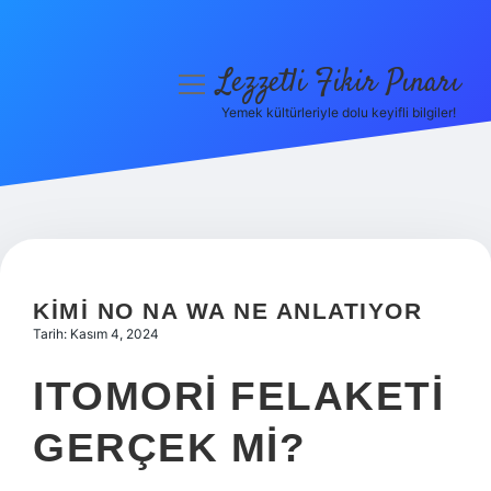
Lezzetli Fikir Pınarı
menüyü
aç
Yemek kültürleriyle dolu keyifli bilgiler!
Anasayfa
Gizlilik Politikası
Yasal Uyarı
Hakkımızda
KIMI NO NA WA NE ANLATIYOR
Tarih: Kasım 4, 2024
ITOMORI FELAKETI
GERÇEK MI?