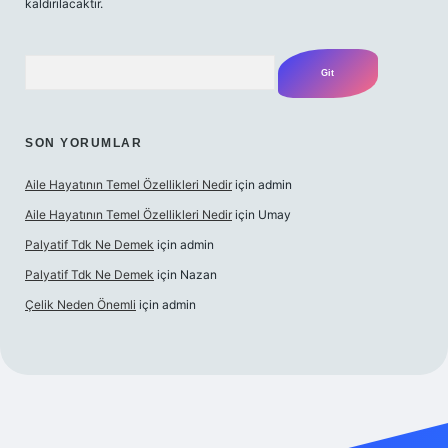
kaldırılacaktır.
Arama
SON YORUMLAR
Aile Hayatının Temel Özellikleri Nedir
için
admin
Aile Hayatının Temel Özellikleri Nedir
için
Umay
Palyatif Tdk Ne Demek
için
admin
Palyatif Tdk Ne Demek
için
Nazan
Çelik Neden Önemli
için
admin
bet bahis sitesi