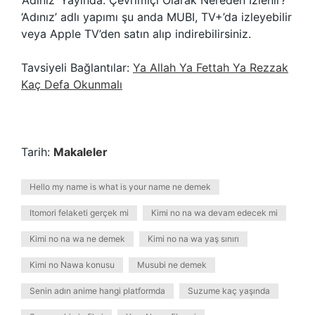
‘Adınız’ Yayında: Çevrimiçi Olarak Nereden İzlenir?
‘Adınız’ adlı yapımı şu anda MUBI, TV+’da izleyebilir
veya Apple TV’den satın alıp indirebilirsiniz.
Tavsiyeli Bağlantılar:
Ya Allah Ya Fettah Ya Rezzak
Kaç Defa Okunmalı
Tarih:
Makaleler
Hello my name is what is your name ne demek
Itomori felaketi gerçek mi
Kimi no na wa devam edecek mi
Kimi no na wa ne demek
Kimi no na wa yaş sınırı
Kimi no Nawa konusu
Musubi ne demek
Senin adın anime hangi platformda
Suzume kaç yaşında