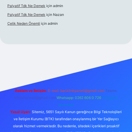
Palyatif Tdk Ne Demek
için
admin
Palyatif Tdk Ne Demek
için
Nazan
Çelik Neden Önemli
için
admin
 bahis sitesi
Reklam ve İletişim:
E-mail:
backlinkpaneli@gmail.com
Teams:
forumhizmeti@gmail.com
Whatsapp: 0262 606 0 726
Telegram:
@karabul
Yasal Uyarı:
Sitemiz, 5651 Sayılı Kanun gereğince Bilgi Teknolojileri
ve İletişim Kurumu (BTK) tarafından onaylanmış bir Yer Sağlayıcı
olarak hizmet vermektedir. Bu nedenle, sitedeki içerikleri proaktif