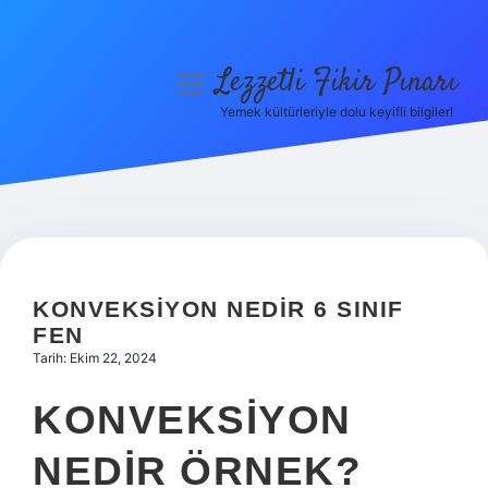
Lezzetli Fikir Pınarı
menüyü
aç
Yemek kültürleriyle dolu keyifli bilgiler!
Anasayfa
Gizlilik Politikası
Yasal Uyarı
Hakkımızda
KONVEKSIYON NEDIR 6 SINIF
FEN
Tarih: Ekim 22, 2024
KONVEKSIYON
NEDIR ÖRNEK?