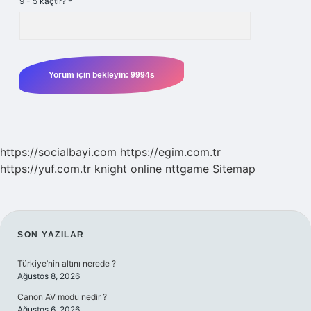
9 - 5 kaçtır?
*
https://socialbayi.com
https://egim.com.tr
https://yuf.com.tr
knight online
nttgame
Sitemap
SIDEBAR
SON YAZILAR
Türkiye’nin altını nerede ?
Ağustos 8, 2026
Canon AV modu nedir ?
Ağustos 6, 2026