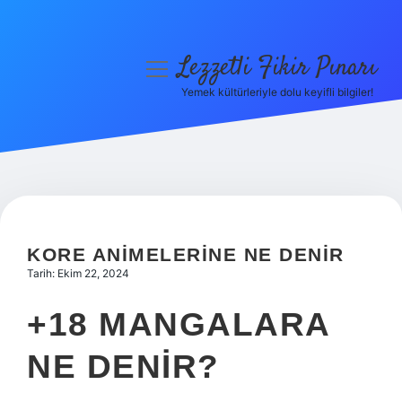
Lezzetli Fikir Pınarı
menüyü
aç
Yemek kültürleriyle dolu keyifli bilgiler!
Anasayfa
Gizlilik Politikası
Yasal Uyarı
Hakkımızda
KORE ANIMELERINE NE DENIR
Tarih: Ekim 22, 2024
+18 MANGALARA
NE DENIR?