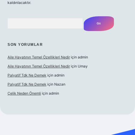
kaldırılacaktır.
Arama
SON YORUMLAR
Aile Hayatının Temel Özellikleri Nedir
için
admin
Aile Hayatının Temel Özellikleri Nedir
için
Umay
Palyatif Tdk Ne Demek
için
admin
Palyatif Tdk Ne Demek
için
Nazan
Çelik Neden Önemli
için
admin
lbet bahis sitesi