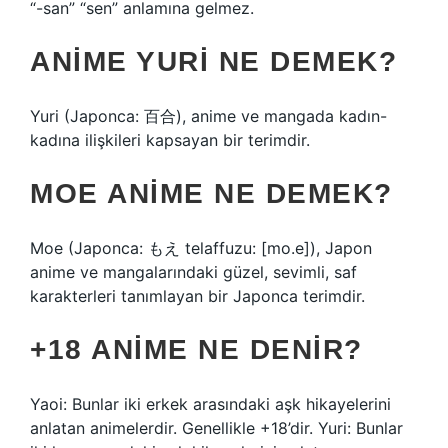
“-san” “sen” anlamına gelmez.
ANIME YURI NE DEMEK?
Yuri (Japonca: 百合), anime ve mangada kadın-
kadına ilişkileri kapsayan bir terimdir.
MOE ANIME NE DEMEK?
Moe (Japonca: もえ telaffuzu: [mo.e]), Japon
anime ve mangalarındaki güzel, sevimli, saf
karakterleri tanımlayan bir Japonca terimdir.
+18 ANIME NE DENIR?
Yaoi: Bunlar iki erkek arasındaki aşk hikayelerini
anlatan animelerdir. Genellikle +18’dir. Yuri: Bunlar