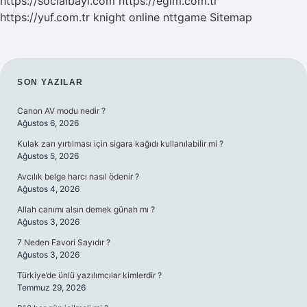
https://socialbayi.com
https://egim.com.tr
https://yuf.com.tr
knight online
nttgame
Sitemap
SIDEBAR
SON YAZILAR
Canon AV modu nedir ?
Ağustos 6, 2026
Kulak zarı yırtılması için sigara kağıdı kullanılabilir mi ?
Ağustos 5, 2026
Avcılık belge harcı nasıl ödenir ?
Ağustos 4, 2026
Allah canımı alsın demek günah mı ?
Ağustos 3, 2026
7 Neden Favori Sayıdır ?
Ağustos 3, 2026
Türkiye’de ünlü yazılımcılar kimlerdir ?
Temmuz 29, 2026