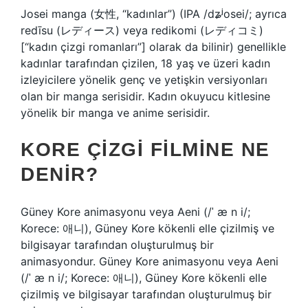
Josei manga (女性, “kadınlar”) (IPA /dʑʲosei/; ayrıca
redīsu (レディース) veya redikomi (レディコミ)
[“kadın çizgi romanları”] olarak da bilinir) genellikle
kadınlar tarafından çizilen, 18 yaş ve üzeri kadın
izleyicilere yönelik genç ve yetişkin versiyonları
olan bir manga serisidir. Kadın okuyucu kitlesine
yönelik bir manga ve anime serisidir.
KORE ÇIZGI FILMINE NE
DENIR?
Güney Kore animasyonu veya Aeni (/ˈ æ n i/;
Korece: 애니), Güney Kore kökenli elle çizilmiş ve
bilgisayar tarafından oluşturulmuş bir
animasyondur. Güney Kore animasyonu veya Aeni
(/ˈ æ n i/; Korece: 애니), Güney Kore kökenli elle
çizilmiş ve bilgisayar tarafından oluşturulmuş bir