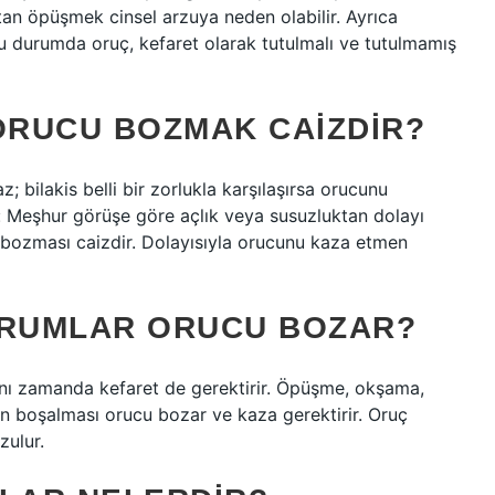
tan öpüşmek cinsel arzuya neden olabilir. Ayrıca
u durumda oruç, kefaret olarak tutulmalı ve tutulmamış
RUCU BOZMAK CAIZDIR?
bilakis belli bir zorlukla karşılaşırsa orucunu
: Meşhur görüşe göre açlık veya susuzluktan dolayı
bozması caizdir. Dolayısıyla orucunu kaza etmen
URUMLAR ORUCU BOZAR?
ynı zamanda kefaret de gerektirir. Öpüşme, okşama,
ın boşalması orucu bozar ve kaza gerektirir. Oruç
zulur.