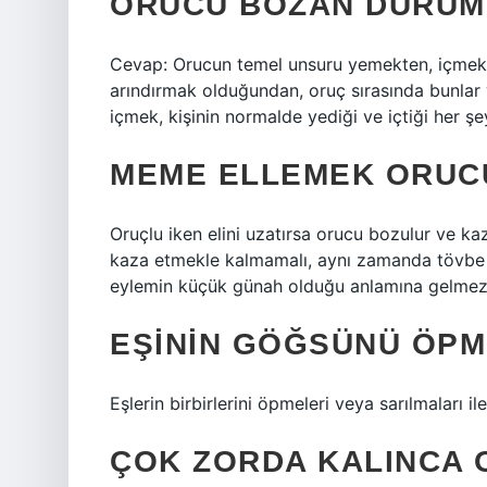
ORUCU BOZAN DURUM
Cevap: Orucun temel unsuru yemekten, içmekt
arındırmak olduğundan, oruç sırasında bunlar v
içmek, kişinin normalde yediği ve içtiği her şe
MEME ELLEMEK ORUC
Oruçlu iken elini uzatırsa orucu bozulur ve k
kaza etmekle kalmamalı, aynı zamanda tövbe et
eylemin küçük günah olduğu anlamına gelmez
EŞININ GÖĞSÜNÜ ÖPM
Eşlerin birbirlerini öpmeleri veya sarılmaları i
ÇOK ZORDA KALINCA 