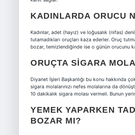
KADINLARDA ORUCU 
Kadınlar, adet (hayız) ve loğusalık (nifas) den
tutamadıkları oruçları kaza ederler. Oruç tut
bozar, temizlendiğinde ise o günün orucunu ka
ORUÇTA SIGARA MOLA
Diyanet İşleri Başkanlığı bu konu hakkında ço
sigara molalarınızı nefes molalarına da dönüştü
10 dakikalık sigara molası vermeli. Bunun yerin
YEMEK YAPARKEN TA
BOZAR MI?