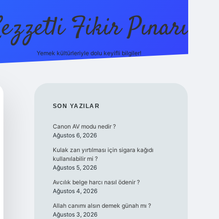
ezzetli Fikir Pınarı
Yemek kültürleriyle dolu keyifli bilgiler!
ilbet bahis sitesi
SIDEBAR
SON YAZILAR
Canon AV modu nedir ?
Ağustos 6, 2026
Kulak zarı yırtılması için sigara kağıdı
kullanılabilir mi ?
Ağustos 5, 2026
Avcılık belge harcı nasıl ödenir ?
Ağustos 4, 2026
Allah canımı alsın demek günah mı ?
Ağustos 3, 2026