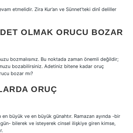
 etmelidir. Zira Kur’an ve Sünnet’teki dinî deliller
 ÂDET OLMAK ORUCU BOZAR
uzu bozmalısınız. Bu noktada zaman önemli değildir;
uzu bozabilirsiniz. Adetiniz bitene kadar oruç
orucu bozar mı?
LARDA ORUÇ
an en büyük ve en büyük günahtır. Ramazan ayında -bir
gün- bilerek ve isteyerek cinsel ilişkiye giren kimse,
r.