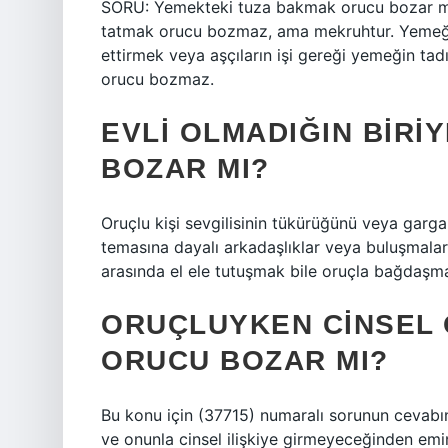
SORU: Yemekteki tuza bakmak orucu bozar mı
tatmak orucu bozmaz, ama mekruhtur. Yemeğ
ettirmek veya aşçıların işi gereği yemeğin tad
orucu bozmaz.
EVLI OLMADIĞIN BIR
BOZAR MI?
Oruçlu kişi sevgilisinin tükürüğünü veya garga
temasına dayalı arkadaşlıklar veya buluşmalar
arasında el ele tutuşmak bile oruçla bağdaşma
ORUÇLUYKEN CINSEL
ORUCU BOZAR MI?
Bu konu için (37715) numaralı sorunun cevabın
ve onunla cinsel ilişkiye girmeyeceğinden emins