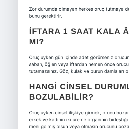
Zor durumda olmayan herkes oruç tutmaya devam
bunu gerektirir.
İFTARA 1 SAAT KALA
MI?
Oruçluyken gün içinde adet görürseniz orucun
sabah, öğlen veya iftardan hemen önce orucun
tutamazsınız. Göz, kulak ve burun damlaları 
HANGI CINSEL DURUM
BOZULABILIR?
Oruçluyken cinsel ilişkiye girmek, orucu boz
erkek ve kadının iki üreme organının birleştiği 
meni gelmiş olsun veya olmasın orucunu boza