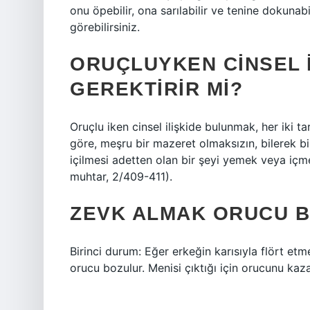
onu öpebilir, ona sarılabilir ve tenine dokunab
görebilirsiniz.
ORUÇLUYKEN CINSEL I
GEREKTIRIR MI?
Oruçlu iken cinsel ilişkide bulunmak, her iki ta
göre, meşru bir mazeret olmaksızın, bilerek bi
içilmesi adetten olan bir şeyi yemek veya içme
muhtar, 2/409-411).
ZEVK ALMAK ORUCU B
Birinci durum: Eğer erkeğin karısıyla flört et
orucu bozulur. Menisi çıktığı için orucunu kaz