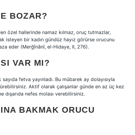
NE BOZAR?
ilen özel hallerinde namaz kılmaz, oruç tutmazlar,
mak isteyen bir kadın gündüz hayız görürse orucunu
za eder (Merğînânî, el-Hidaye, II, 276).
SI VAR MI?
k sayıda fetva yayınladı. Bu mübarek ay dolayısıyla
rebilirsiniz. Aktif olarak çalışanlar günde en az üç kez
e dışarıda nefes molası verebilirsiniz.
DINA BAKMAK ORUCU