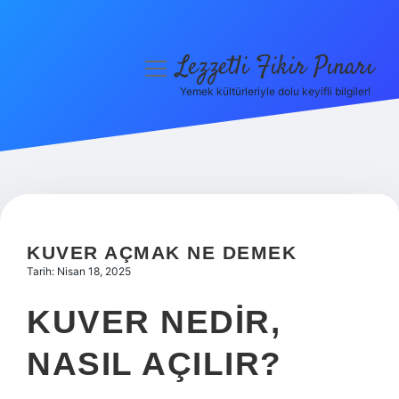
Lezzetli Fikir Pınarı
menüyü
aç
Yemek kültürleriyle dolu keyifli bilgiler!
Anasayfa
Gizlilik Politikası
Yasal Uyarı
Hakkımızda
KUVER AÇMAK NE DEMEK
Tarih: Nisan 18, 2025
KUVER NEDIR,
NASIL AÇILIR?