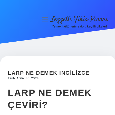
Lezzetli Fikir Pınarı
menüyü
aç
Yemek kültürleriyle dolu keyifli bilgiler!
Anasayfa
Gizlilik Politikası
Yasal Uyarı
Hakkımızda
LARP NE DEMEK INGILIZCE
Tarih: Aralık 30, 2024
LARP NE DEMEK
ÇEVIRI?