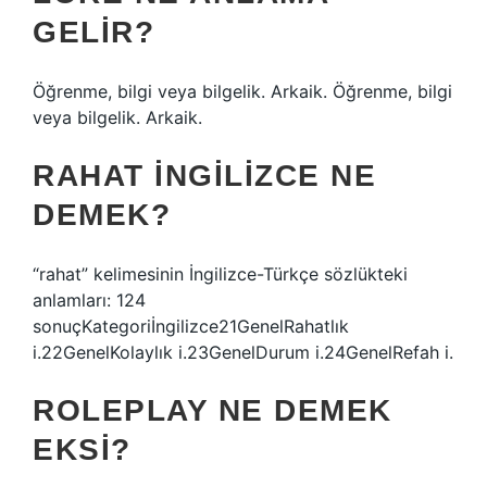
GELIR?
Öğrenme, bilgi veya bilgelik. Arkaik. Öğrenme, bilgi
veya bilgelik. Arkaik.
RAHAT İNGILIZCE NE
DEMEK?
“rahat” kelimesinin İngilizce-Türkçe sözlükteki
anlamları: 124
sonuçKategoriİngilizce21GenelRahatlık
i.22GenelKolaylık i.23GenelDurum i.24GenelRefah i.
ROLEPLAY NE DEMEK
EKSI?