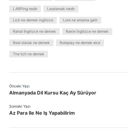
LARPing nedir
Larplamak nedir
Lich ne demek ingilizce
Lore ne anlama gelir
Rahat İngilizce ne demek
Rakle İngilizce ne demek
Real olarak ne demek
Roleplay ne demek eksi
The lich ne demek
Önceki Yazı
Almanyada Dil Kursu Kaç Ay Sürüyor
Sonraki Yazı
Az Para Ile Ne Iş Yapabilirim