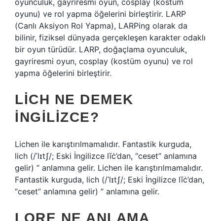
oyunculuk, gayriresmi oyun, cosplay (kostüm
oyunu) ve rol yapma öğelerini birleştirir. LARP
(Canlı Aksiyon Rol Yapma), LARPing olarak da
bilinir, fiziksel dünyada gerçekleşen karakter odaklı
bir oyun türüdür. LARP, doğaçlama oyunculuk,
gayriresmi oyun, cosplay (kostüm oyunu) ve rol
yapma öğelerini birleştirir.
LICH NE DEMEK
INGILIZCE?
Lichen ile karıştırılmamalıdır. Fantastik kurguda,
lich (/ˈlɪtʃ/; Eski İngilizce līċ’dan, “ceset” anlamına
gelir) ” anlamına gelir. Lichen ile karıştırılmamalıdır.
Fantastik kurguda, lich (/ˈlɪtʃ/; Eski İngilizce līċ’dan,
“ceset” anlamına gelir) ” anlamına gelir.
LORE NE ANLAMA