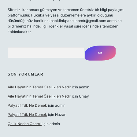
Sitemiz, kar amacı gütmeyen ve tamamen ücretsiz bir bilgi paylaşım
platformudur. Hukuka ve yasal düzenlemelere aykırı olduğunu
düşündüğünüz içerikleri,
backlinkpanelicomtr@gmail.com
adresine
bildirmeniz halinde, ilgili içerikler yasal süre içerisinde sitemizden
kaldırılacaktır.
Arama
SON YORUMLAR
Aile Hayatının Temel Özellikleri Nedir
için
admin
Aile Hayatının Temel Özellikleri Nedir
için
Umay
Palyatif Tdk Ne Demek
için
admin
Palyatif Tdk Ne Demek
için
Nazan
Çelik Neden Önemli
için
admin