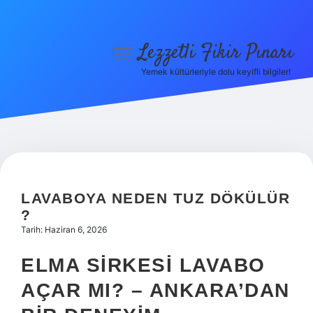
Lezzetli Fikir Pınarı
menüyü
aç
Yemek kültürleriyle dolu keyifli bilgiler!
Anasayfa
Gizlilik Politikası
Yasal Uyarı
Hakkımızda
LAVABOYA NEDEN TUZ DÖKÜLÜR
?
Tarih: Haziran 6, 2026
ELMA SIRKESI LAVABO
AÇAR MI? – ANKARA’DAN