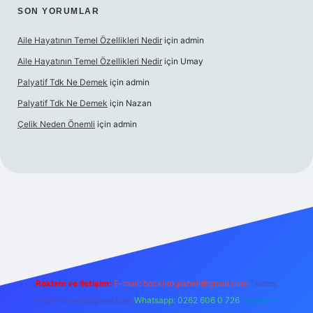
SON YORUMLAR
Aile Hayatının Temel Özellikleri Nedir
için
admin
Aile Hayatının Temel Özellikleri Nedir
için
Umay
Palyatif Tdk Ne Demek
için
admin
Palyatif Tdk Ne Demek
için
Nazan
Çelik Neden Önemli
için
admin
et bahis sitesi
Reklam ve İletişim:
E-mail:
backlinkpaneli@gmail.com
Teams:
forumhizmeti@gmail.com
Whatsapp: 0262 606 0 726
Telegram: