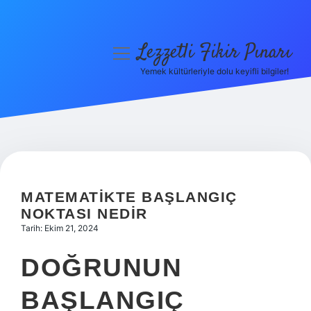
Lezzetli Fikir Pınarı
menüyü
aç
Yemek kültürleriyle dolu keyifli bilgiler!
Anasayfa
Gizlilik Politikası
Yasal Uyarı
Hakkımızda
MATEMATIKTE BAŞLANGIÇ
NOKTASI NEDIR
Tarih: Ekim 21, 2024
DOĞRUNUN
BAŞLANGIÇ