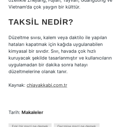
özellikle Zhejiang, Fujian, Tayvan, Guangdong ve
Vietnam’da çok yaygın bir külttür.
TAKSIL NEDIR?
Düzeltme sıvısı, kalem veya daktilo ile yapılan
hataları kapatmak için kağıda uygulanabilen
kimyasal bir sıvıdır. Sıvı, havada çok hızlı
kuruyacak şekilde tasarlanmıştır ve kullanıcıların
uygulamadan bir dakika sonra hatayı
düzeltmelerine olanak tanır.
Kaynak:
chiayakkabi.com.tr
Tarih:
Makaleler
Eski bir mazi ne demek
Geçmişe mazi ne demek