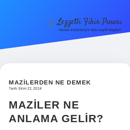
Lezzetli Fikir Pınarı
menüyü
aç
Yemek kültürleriyle dolu keyifli bilgiler!
Anasayfa
Gizlilik Politikası
Yasal Uyarı
Hakkımızda
MAZILERDEN NE DEMEK
Tarih: Ekim 22, 2024
MAZILER NE
ANLAMA GELIR?