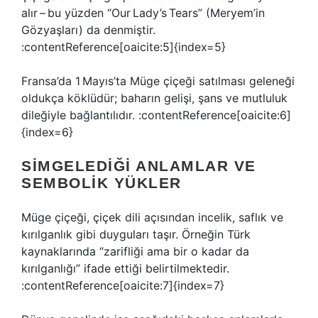
alır – bu yüzden “Our Lady’s Tears” (Meryem’in
Gözyaşları) da denmiştir.
:contentReference[oaicite:5]{index=5}
Fransa’da 1 Mayıs’ta Müge çiçeği satılması geleneği
oldukça köklüdür; baharın gelişi, şans ve mutluluk
dileğiyle bağlantılıdır. :contentReference[oaicite:6]
{index=6}
SIMGELEDIĞI ANLAMLAR VE
SEMBOLIK YÜKLER
Müge çiçeği, çiçek dili açısından incelik, saflık ve
kırılganlık gibi duyguları taşır. Örneğin Türk
kaynaklarında “zarifliği ama bir o kadar da
kırılganlığı” ifade ettiği belirtilmektedir.
:contentReference[oaicite:7]{index=7}