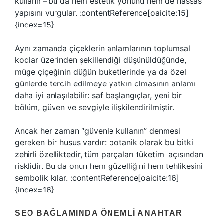
kullanır – bu da hem estetik yönünü hem de hassas
yapısını vurgular. :contentReference[oaicite:15]
{index=15}
Aynı zamanda çiçeklerin anlamlarının toplumsal
kodlar üzerinden şekillendiği düşünüldüğünde,
müge çiçeğinin düğün buketlerinde ya da özel
günlerde tercih edilmeye yatkın olmasının anlamı
daha iyi anlaşılabilir: saf başlangıçlar, yeni bir
bölüm, güven ve sevgiyle ilişkilendirilmiştir.
Ancak her zaman “güvenle kullanın” denmesi
gereken bir husus vardır: botanik olarak bu bitki
zehirli özelliktedir, tüm parçaları tüketimi açısından
risklidir. Bu da onun hem güzelliğini hem tehlikesini
sembolik kılar. :contentReference[oaicite:16]
{index=16}
SEO BAĞLAMINDA ÖNEMLI ANAHTAR