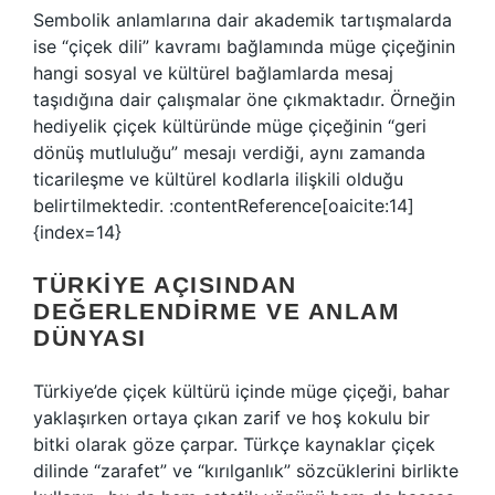
Sembolik anlamlarına dair akademik tartışmalarda
ise “çiçek dili” kavramı bağlamında müge çiçeğinin
hangi sosyal ve kültürel bağlamlarda mesaj
taşıdığına dair çalışmalar öne çıkmaktadır. Örneğin
hediyelik çiçek kültüründe müge çiçeğinin “geri
dönüş mutluluğu” mesajı verdiği, aynı zamanda
ticarileşme ve kültürel kodlarla ilişkili olduğu
belirtilmektedir. :contentReference[oaicite:14]
{index=14}
TÜRKIYE AÇISINDAN
DEĞERLENDIRME VE ANLAM
DÜNYASI
Türkiye’de çiçek kültürü içinde müge çiçeği, bahar
yaklaşırken ortaya çıkan zarif ve hoş kokulu bir
bitki olarak göze çarpar. Türkçe kaynaklar çiçek
dilinde “zarafet” ve “kırılganlık” sözcüklerini birlikte