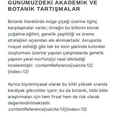
GÜNÜMÜZDEKI AKADEMIK VE
BOTANIK TARTIŞMALAR
Botanik literatürde müge çiçeği üzerine ilginç
karşılaşmalar vardır; örneğin bu bitkinin klonal
çoğalma eğilimi, genetik çeşitliliği ve üreme
stratejileri açısından ele alınmaktadır. Avrupa’da
rivayet edildiği gibi tek bir klon şeklinde koloniler
oluşturması üzerine yapılan çalışmalarda genetik
yapının yerel morfolojiyi nasıl etkilediği
incelenmiştir. :contentReference[oaicite:12]
{index=12}
Ayrıca biyokimyasal olarak bu bitki yüksek oranda
kardiyak glikozitler içerir; bu da botanik, tıbbi bitki
araştırmaları için hem fırsat hem de risk olarak
değerlendirilmektedir.
:contentReference[oaicite:13]{index=13}