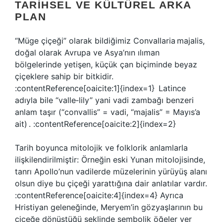
TARIHSEL VE KÜLTÜREL ARKA
PLAN
“Müge çiçeği” olarak bildiğimiz Convallaria majalis,
doğal olarak Avrupa ve Asya’nın ılıman
bölgelerinde yetişen, küçük çan biçiminde beyaz
çiçeklere sahip bir bitkidir.
:contentReference[oaicite:1]{index=1} Latince
adıyla bile “valle‑lily” yani vadi zambağı benzeri
anlam taşır (“convallis” = vadi, “majalis” = Mayıs’a
ait) . :contentReference[oaicite:2]{index=2}
Tarih boyunca mitolojik ve folklorik anlamlarla
ilişkilendirilmiştir: Örneğin eski Yunan mitolojisinde,
tanrı Apollo’nun vadilerde müzelerinin yürüyüş alanı
olsun diye bu çiçeği yarattığına dair anlatılar vardır.
:contentReference[oaicite:4]{index=4} Ayrıca
Hristiyan geleneğinde, Meryem’in gözyaşlarının bu
çiçeğe dönüştüğü şeklinde sembolik öğeler yer