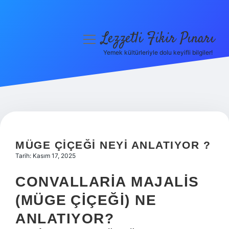
Lezzetli Fikir Pınarı
menüyü
aç
Yemek kültürleriyle dolu keyifli bilgiler!
Anasayfa
Gizlilik Politikası
Yasal Uyarı
Hakkımızda
MÜGE ÇIÇEĞI NEYI ANLATIYOR ?
Tarih: Kasım 17, 2025
CONVALLARIA MAJALIS
(MÜGE ÇIÇEĞI) NE
ANLATIYOR?