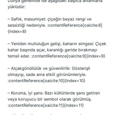
Dünya genelinde ise aşağıdaki başlıca anlamlarla
yüklüdür:
– Saflık, masumiyet: çiçeğin beyaz rengi ve
sessizliği nedeniyle. :contentReference[oaicite:8]
{index=8}
– Yeniden mutluluğun gelişi, baharın simgesi: Çiçek
bahar başında açar, karanlığı geride bırakmayı
temsil eder. :contentReference[oaicite:9]{index=9}
– Alçakgönüllülük ve güvenilirlik: Gösterişli
olmayışı, sade ama etkili görünümleriyle.
:contentReference[oaicite:10]{index=10}
– Koruma, iyi şans: Bazı kültürlerde şans getiren
veya koruyucu bir sembol olarak görülmüş.
:contentReference[oaicite:11]{index=11}