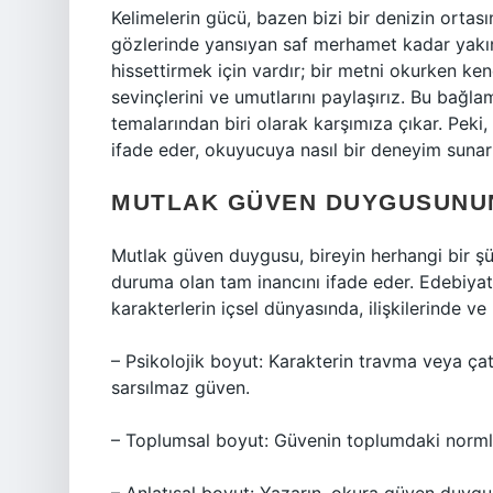
Kelimelerin gücü, bazen bizi bir denizin ortas
gözlerinde yansıyan saf merhamet kadar yakın 
hissettirmek için vardır; bir metni okurken ke
sevinçlerini ve umutlarını paylaşırız. Bu bağ
temalarından biri olarak karşımıza çıkar. Peki,
ifade eder, okuyucuya nasıl bir deneyim sunar 
MUTLAK GÜVEN DUYGUSUNU
Mutlak güven duygusu, bireyin herhangi bir ş
duruma olan tam inancını ifade eder. Edebiya
karakterlerin içsel dünyasında, ilişkilerinde ve
– Psikolojik boyut: Karakterin travma veya ç
sarsılmaz güven.
– Toplumsal boyut: Güvenin toplumdaki normlarla