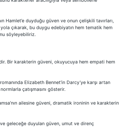
sunu karakterler aracılığıyla veya sembollerle
n Hamlet’e duyduğu güven ve onun çelişkili tavırları,
an yola çıkarak, bu duygu edebiyatın hem tematik hem
u söyleyebiliriz.
rdir. Bir karakterin güveni, okuyucuya hem empati hem
romanında Elizabeth Bennet’in Darcy’ye karşı artan
normlarla çatışmasını gösterir.
a’nın ailesine güveni, dramatik ironinin ve karakterin
ra ve geleceğe duyulan güven, umut ve direnç