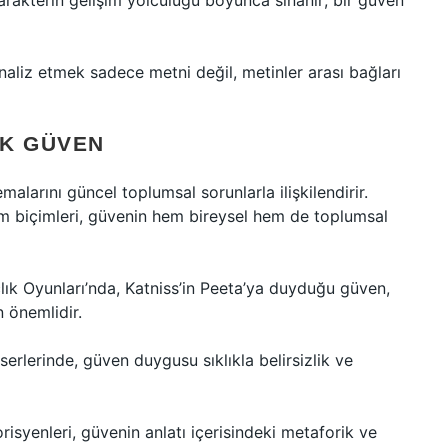
arakterin gelişim yolculuğu boyunca sınanır; bir güven
aliz etmek sadece metni değil, metinler arası bağları
AK GÜVEN
larını güncel toplumsal sorunlarla ilişkilendirir.
işim biçimleri, güvenin hem bireysel hem de toplumsal
lık Oyunları’nda, Katniss’in Peeta’ya duyduğu güven,
 önemlidir.
rlerinde, güven duygusu sıklıkla belirsizlik ve
isyenleri, güvenin anlatı içerisindeki metaforik ve