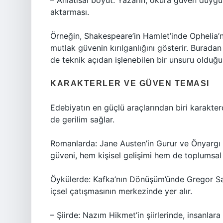
– Anlatısal boyut: Yazarın, okura güven duygu
aktarması.
Örneğin, Shakespeare’in Hamlet’inde Ophelia’nı
mutlak güvenin kırılganlığını gösterir. Burad
de teknik açıdan işlenebilen bir unsuru olduğun
KARAKTERLER VE GÜVEN TEMASI
Edebiyatın en güçlü araçlarından biri karakte
de gerilim sağlar.
Romanlarda: Jane Austen’in Gurur ve Önyargı 
güveni, hem kişisel gelişimi hem de toplumsal 
Öykülerde: Kafka’nın Dönüşüm’ünde Gregor Sams
içsel çatışmasının merkezinde yer alır.
– Şiirde: Nazım Hikmet’in şiirlerinde, insanla