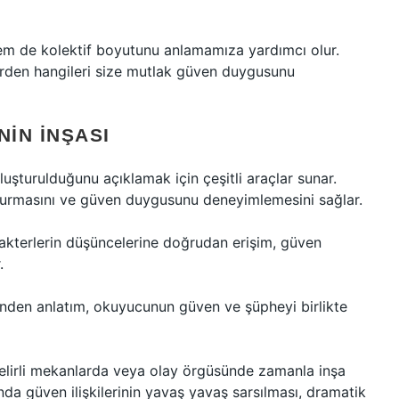
hem de kolektif boyutunu anlamamıza yardımcı olur.
erden hangileri size mutlak güven duygusunu
NIN İNŞASI
uşturulduğunu açıklamak için çeşitli araçlar sunar.
 kurmasını ve güven duygusunu deneyimlemesini sağlar.
akterlerin düşüncelerine doğrudan erişim, güven
.
zünden anlatım, okuyucunun güven ve şüpheyi birlikte
lirli mekanlarda veya olay örgüsünde zamanla inşa
ında güven ilişkilerinin yavaş yavaş sarsılması, dramatik