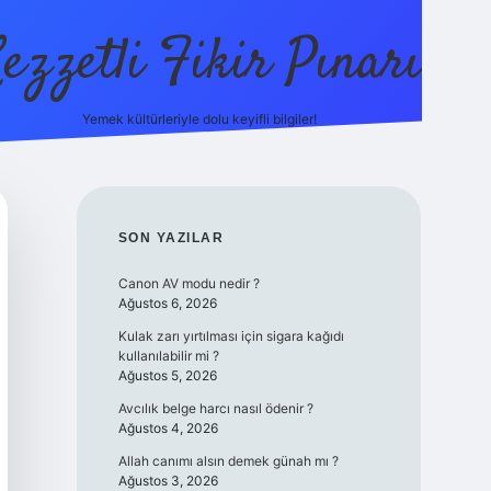
ezzetli Fikir Pınarı
Yemek kültürleriyle dolu keyifli bilgiler!
ilbet bahis sitesi
SIDEBAR
SON YAZILAR
Canon AV modu nedir ?
Ağustos 6, 2026
Kulak zarı yırtılması için sigara kağıdı
kullanılabilir mi ?
Ağustos 5, 2026
Avcılık belge harcı nasıl ödenir ?
Ağustos 4, 2026
Allah canımı alsın demek günah mı ?
Ağustos 3, 2026