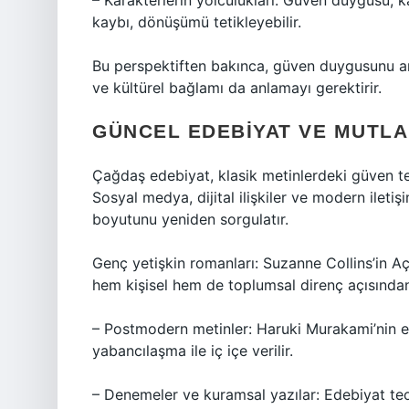
– Karakterlerin yolculukları: Güven duygusu, k
kaybı, dönüşümü tetikleyebilir.
Bu perspektiften bakınca, güven duygusunu an
ve kültürel bağlamı da anlamayı gerektirir.
GÜNCEL EDEBIYAT VE MUTL
Çağdaş edebiyat, klasik metinlerdeki güven tema
Sosyal medya, dijital ilişkiler ve modern ilet
boyutunu yeniden sorgulatır.
Genç yetişkin romanları: Suzanne Collins’in Aç
hem kişisel hem de toplumsal direnç açısından
– Postmodern metinler: Haruki Murakami’nin ese
yabancılaşma ile iç içe verilir.
– Denemeler ve kuramsal yazılar: Edebiyat teor