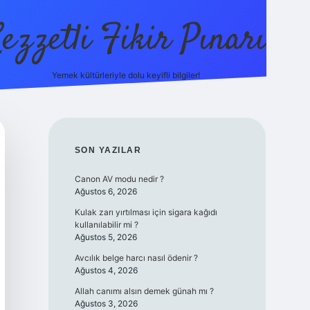
ezzetli Fikir Pınarı
Yemek kültürleriyle dolu keyifli bilgiler!
ilbet bahis sit
SIDEBAR
SON YAZILAR
Canon AV modu nedir ?
Ağustos 6, 2026
Kulak zarı yırtılması için sigara kağıdı
kullanılabilir mi ?
Ağustos 5, 2026
Avcılık belge harcı nasıl ödenir ?
Ağustos 4, 2026
Allah canımı alsın demek günah mı ?
Ağustos 3, 2026