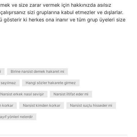
mek ve size zarar vermek için hakkınızda asılsız
çalışırsanız sizi gruplarına kabul etmezler ve dışlarlar.
ü gösterir ki herkes ona inanır ve tüm grup üyeleri size
i
Birine narsist demek hakaret mi
t sayılmaz
Hangi sözler hakarete girmez
Narsist erkek nasıl sevişir
Narsist iltifat eder mi
n korkar
Narsist kimden korkar
Narsist suçlu hisseder mi
ayıf yönleri nelerdir