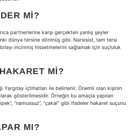
DER MI?
yrıca partnerlerine karşı gerçekten yanlış şeyler
anki dünya tersine dönmüş gibi. Narsisist, tam tersi
dolayı incinmiş hissetmelerini sağlamak için suçluluk
 HAKARET MI?
Yargıtay içtihatları ile belirlenir. Önemli olan kişinin
larak gösterilmesidir. Örneğin bu amaçla yapılan
, “köpek”, “namussuz”, “çakal” gibi ifadeler hakaret suçunu
APAR MI?