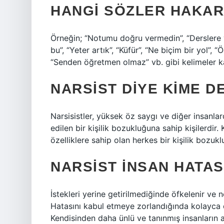
HANGI SÖZLER HAKAR
Örneğin; “Notumu doğru vermedin”, “Derslere 
bu”, “Yeter artık”, “Küfür”, “Ne biçim bir yol”, 
“Senden öğretmen olmaz” vb. gibi kelimeler k
NARSIST DIYE KIME D
Narsisistler, yüksek öz saygı ve diğer insanlar
edilen bir kişilik bozukluğuna sahip kişilerdir.
özelliklere sahip olan herkes bir kişilik bozu
NARSIST INSAN HATAS
İstekleri yerine getirilmediğinde öfkelenir ve 
Hatasını kabul etmeye zorlandığında kolayca d
Kendisinden daha ünlü ve tanınmış insanların a