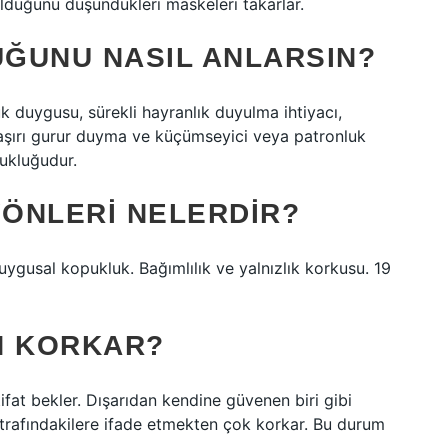
 olduğunu düşündükleri maskeleri takarlar.
UĞUNU NASIL ANLARSIN?
lük duygusu, sürekli hayranlık duyulma ihtiyacı,
a aşırı gurur duyma ve küçümseyici veya patronluk
zukluğudur.
YÖNLERI NELERDIR?
 duygusal kopukluk. Bağımlılık ve yalnızlık korkusu. 19
N KORKAR?
tifat bekler. Dışarıdan kendine güvenen biri gibi
rafındakilere ifade etmekten çok korkar. Bu durum