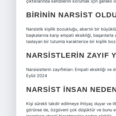
çıktıklarında kendilerini korumak için gerekli
BIRININ NARSIST OLD
Narsistik kişilik bozukluğu, abartılı bir büyük
başkalarına karşı empati eksikliği, başarılarl
taslayan bir tutumla karakterize bir kişilik bo
NARSISTLERIN ZAYIF 
Narsisistlerin zayıflıkları: Empati eksikliği ve
Eylül 2024
NARSIST INSAN NEDE
Kişi sürekli takdir edilmeye ihtiyaç duyar ve il
görünse de, özgüveni çok düşüktür ve bunu et