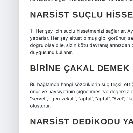
NARSIST SUÇLU HISSE
1- Her şey için suçlu hissetmenizi sağlarlar. A
yaparlar. Her şey altüst olmuş gibi görünür, s
doğru olsa bile, sizin kötü davranışlarınızdan 
duygusunu kullanır.
BIRINE ÇAKAL DEMEK
Bu bağlamda hangi sözcüklerin suç teşkil ettiği 
onur ve haysiyetinin çiğnenmesi ve değersiz o
“servet”, “geri zekalı”, “aptal”, “aptal”, “Avel”
oluşturur.
NARSIST DEDIKODU Y