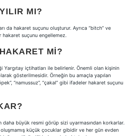
ILIR MI?
arı da hakaret suçunu oluşturur. Ayrıca “bitch” ve
tlar hakaret suçunu engellemez.
 HAKARET MI?
Yargıtay içtihatları ile belirlenir. Önemli olan kişinin
larak gösterilmesidir. Örneğin bu amaçla yapılan
, “köpek”, “namussuz”, “çakal” gibi ifadeler hakaret suçunu
KAR?
nin daha büyük resmi görüp sizi uyarmasından korkarlar.
en oluşmamış küçük çocuklar gibidir ve her gün evden