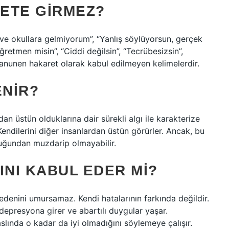
ETE GIRMEZ?
ve okullara gelmiyorum”, “Yanlış söylüyorsun, gerçek
“Öğretmen misin”, “Ciddi değilsin”, “Tecrübesizsin”,
anunen hakaret olarak kabul edilmeyen kelimelerdir.
ENIR?
dan üstün olduklarına dair sürekli algı ile karakterize
 Kendilerini diğer insanlardan üstün görürler. Ancak, bu
kluğundan muzdarip olmayabilir.
INI KABUL EDER MI?
nedenini umursamaz. Kendi hatalarının farkında değildir.
epresyona girer ve abartılı duygular yaşar.
slında o kadar da iyi olmadığını söylemeye çalışır.