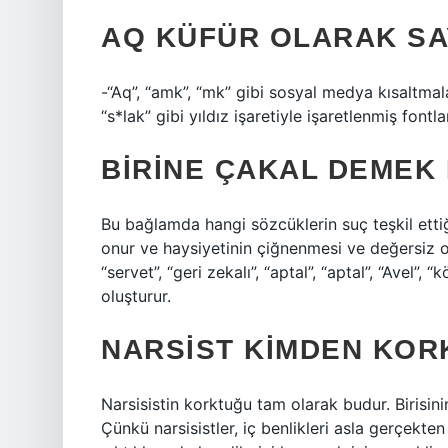
AQ KÜFÜR OLARAK SAY
-“Aq”, “amk”, “mk” gibi sosyal medya kısaltmal
“s*lak” gibi yıldız işaretiyle işaretlenmiş fon
BIRINE ÇAKAL DEMEK
Bu bağlamda hangi sözcüklerin suç teşkil ettiği 
onur ve haysiyetinin çiğnenmesi ve değersiz o
“servet”, “geri zekalı”, “aptal”, “aptal”, “Avel”
oluşturur.
NARSIST KIMDEN KOR
Narsisistin korktuğu tam olarak budur. Birisi
Çünkü narsisistler, iç benlikleri asla gerçekt