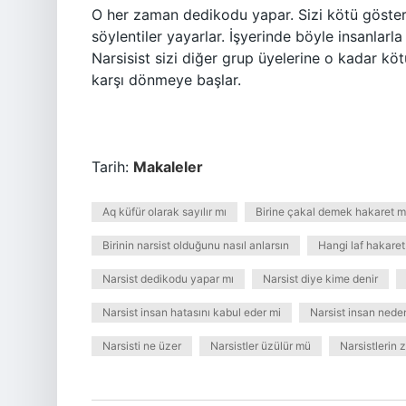
O her zaman dedikodu yapar. Sizi kötü göster
söylentiler yayarlar. İşyerinde böyle insanlarla 
Narsisist sizi diğer grup üyelerine o kadar köt
karşı dönmeye başlar.
Tarih:
Makaleler
Aq küfür olarak sayılır mı
Birine çakal demek hakaret m
Birinin narsist olduğunu nasıl anlarsın
Hangi laf hakare
Narsist dedikodu yapar mı
Narsist diye kime denir
Narsist insan hatasını kabul eder mi
Narsist insan nede
Narsisti ne üzer
Narsistler üzülür mü
Narsistlerin z