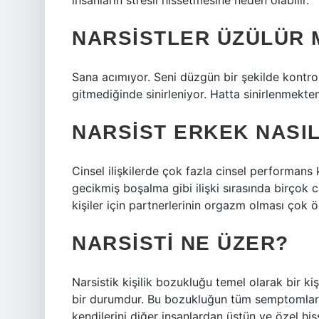
insanların stresli hissetmesine neden olabilir.
NARSISTLER ÜZÜLÜR 
Sana acımıyor. Seni düzgün bir şekilde kontrol
gitmediğinde sinirleniyor. Hatta sinirlenmekten
NARSIST ERKEK NASIL
Cinsel ilişkilerde çok fazla cinsel performans 
gecikmiş boşalma gibi ilişki sırasında birçok c
kişiler için partnerlerinin orgazm olması çok ö
NARSISTI NE ÜZER?
Narsistik kişilik bozukluğu temel olarak bir 
bir durumdur. Bu bozukluğun tüm semptomlarını
kendilerini diğer insanlardan üstün ve özel his