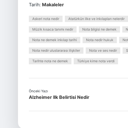
Tarih:
Makaleler
Askeri nota nedir
Atatürkün ilke ve inkılapları nelerdir
Müzik kısaca tanımı nedir
Nota bilgisi ne demek
N
Nota ne demek inkılap tarihi
Nota nedir hukuk
Not
Nota nedir uluslararası ilişkiler
Nota ve ses nedir
S
Tarihte nota ne demek
Türkiye kime nota verdi
Önceki Yazı
Alzheimer Ilk Belirtisi Nedir