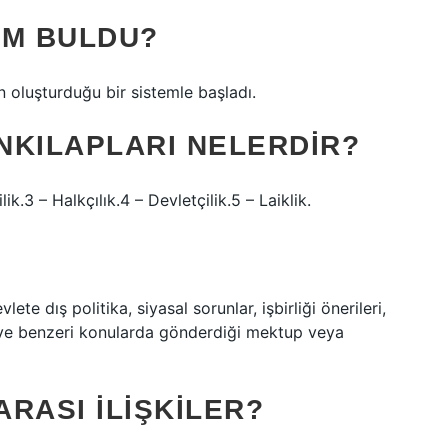
KIM BULDU?
n oluşturduğu bir sistemle başladı.
INKILAPLARI NELERDIR?
lik.3 – Halkçılık.4 – Devletçilik.5 – Laiklik.
ete dış politika, siyasal sorunlar, işbirliği önerileri,
rme ve benzeri konularda gönderdiği mektup veya
RASI ILIŞKILER?