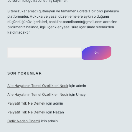
bu sorumluluğu kabul etmiş sayılırlar.
Sitemiz, kar amacı gütmeyen ve tamamen ücretsiz bir bilgi paylaşım
platformudur. Hukuka ve yasal düzenlemelere aykırı olduğunu
düşündüğünüz içerikleri,
backlinkpanelicomtr@gmail.com
adresine
bildirmeniz halinde, ilgili içerikler yasal süre içerisinde sitemizden
kaldırılacaktır.
Arama
SON YORUMLAR
Aile Hayatının Temel Özellikleri Nedir
için
admin
Aile Hayatının Temel Özellikleri Nedir
için
Umay
Palyatif Tdk Ne Demek
için
admin
Palyatif Tdk Ne Demek
için
Nazan
Çelik Neden Önemli
için
admin