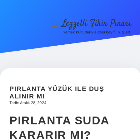
Lezzetli Fikir Pınarı
menüyü
aç
Yemek kültürleriyle dolu keyifli bilgiler!
Anasayfa
Gizlilik Politikası
Yasal Uyarı
Hakkımızda
PIRLANTA YÜZÜK ILE DUŞ
ALINIR MI
Tarih: Aralık 28, 2024
PIRLANTA SUDA
KARARIR MI?