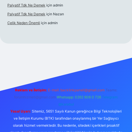
Palyatif Tdk Ne Demek
için
admin
Palyatif Tdk Ne Demek
için
Nazan
Çelik Neden Önemli
için
admin
 bahis sitesi
Reklam ve İletişim:
E-mail:
backlinkpaneli@gmail.com
Teams:
forumhizmeti@gmail.com
Whatsapp: 0262 606 0 726
Telegram:
@karabul
Yasal Uyarı:
Sitemiz, 5651 Sayılı Kanun gereğince Bilgi Teknolojileri
ve İletişim Kurumu (BTK) tarafından onaylanmış bir Yer Sağlayıcı
olarak hizmet vermektedir. Bu nedenle, sitedeki içerikleri proaktif