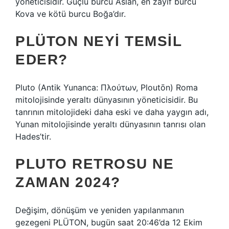
yöneticisidir. Güçlü burcu Aslan, en zayıf burcu
Kova ve kötü burcu Boğa’dır.
PLÜTON NEYI TEMSIL
EDER?
Pluto (Antik Yunanca: Πλούτων, Ploutōn) Roma
mitolojisinde yeraltı dünyasının yöneticisidir. Bu
tanrının mitolojideki daha eski ve daha yaygın adı,
Yunan mitolojisinde yeraltı dünyasının tanrısı olan
Hades’tir.
PLUTO RETROSU NE
ZAMAN 2024?
Değişim, dönüşüm ve yeniden yapılanmanın
gezegeni PLÜTON, bugün saat 20:46’da 12 Ekim