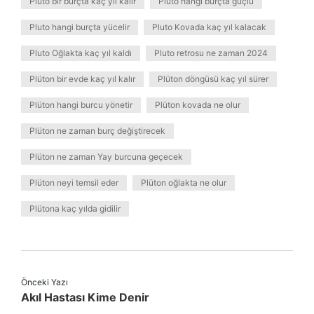
Pluto bir burçta kaç yıl kalır
Plüto hangi burçta güçlü
Pluto hangi burçta yücelir
Pluto Kovada kaç yıl kalacak
Pluto Oğlakta kaç yıl kaldı
Pluto retrosu ne zaman 2024
Plüton bir evde kaç yıl kalır
Plüton döngüsü kaç yıl sürer
Plüton hangi burcu yönetir
Plüton kovada ne olur
Plüton ne zaman burç değiştirecek
Plüton ne zaman Yay burcuna geçecek
Plüton neyi temsil eder
Plüton oğlakta ne olur
Plütona kaç yılda gidilir
Önceki Yazı
Akıl Hastası Kime Denir