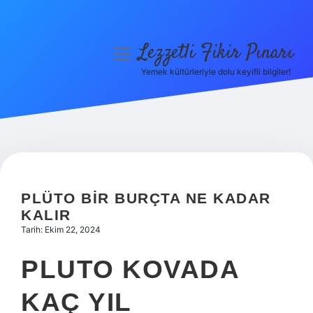
Lezzetli Fikir Pınarı
menüyü
aç
Yemek kültürleriyle dolu keyifli bilgiler!
Anasayfa
Gizlilik Politikası
Yasal Uyarı
Hakkımızda
PLÜTO BIR BURÇTA NE KADAR
KALIR
Tarih: Ekim 22, 2024
PLUTO KOVADA
KAÇ YIL