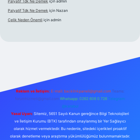
Palyatif Tdk Ne Demek
için
admin
Palyatif Tdk Ne Demek
için
Nazan
Çelik Neden Önemli
için
admin
si
Reklam ve İletişim:
E-mail:
backlinkpaneli@gmail.com
Teams:
forumhizmeti@gmail.com
Whatsapp: 0262 606 0 726
Telegram:
@karabul
Yasal Uyarı:
Sitemiz, 5651 Sayılı Kanun gereğince Bilgi Teknolojileri
ve İletişim Kurumu (BTK) tarafından onaylanmış bir Yer Sağlayıcı
olarak hizmet vermektedir. Bu nedenle, sitedeki içerikleri proaktif
olarak denetleme veya araştırma yükümlülüğümüz bulunmamaktadır.