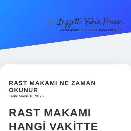
Lezzetli Fikir Pınarı
menüyü
aç
Yemek kültürleriyle dolu keyifli bilgiler!
Anasayfa
Gizlilik Politikası
Yasal Uyarı
Hakkımızda
RAST MAKAMI NE ZAMAN
OKUNUR
Tarih: Mayıs 16, 2025
RAST MAKAMI
HANGI VAKITTE