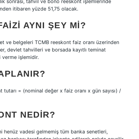
ik sonrası, tahvil ve bono reeskont işlemlerinde
inden itibaren yüzde 51,75 olacak.
IZI AYNI ŞEY MI?
net ve belgeleri TCMB reeskont faiz oranı üzerinden
er, devlet tahvilleri ve borsada kayıtlı teminat
i verme işlemidir.
APLANIR?
 tutarı = (nominal değer x faiz oranı x gün sayısı) /
ONT NEDIR?
ni henüz vadesi gelmemiş tüm banka senetleri,