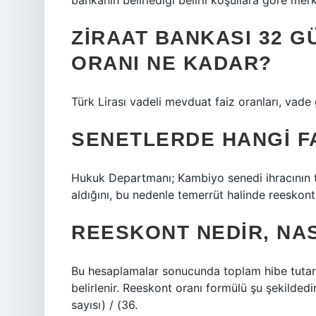
bankanın belirlediği belirli koşullara göre mer
ZIRAAT BANKASI 32 G
ORANI NE KADAR?
Türk Lirası vadeli mevduat faiz oranları, vade 
SENETLERDE HANGI F
Hukuk Departmanı; Kambiyo senedi ihracının ti
aldığını, bu nedenle temerrüt halinde reeskont 
REESKONT NEDIR, NA
Bu hesaplamalar sonucunda toplam hibe tutarı,
belirlenir. Reeskont oranı formülü şu şekildedi
sayısı) / (36.