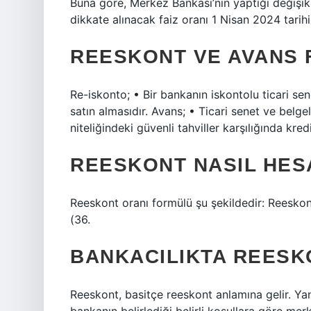
Buna göre, Merkez Bankası’nın yaptığı değişikl
dikkate alınacak faiz oranı 1 Nisan 2024 tarih
REESKONT VE AVANS FA
Re-iskonto; • Bir bankanın iskontolu ticari se
satın almasıdır. Avans; • Ticari senet ve belgel
niteliğindeki güvenli tahviller karşılığında kred
REESKONT NASIL HES
Reeskont oranı formülü şu şekildedir: Reeskont
(36.
BANKACILIKTA REESK
Reeskont, basitçe reeskont anlamına gelir. Ya