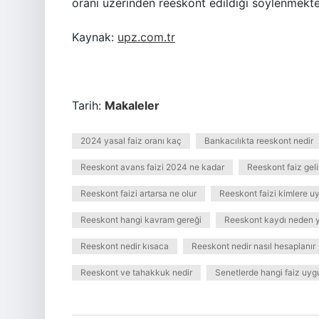
oranı üzerinden reeskont edildiği söylenmekted
Kaynak:
upz.com.tr
Tarih:
Makaleler
2024 yasal faiz oranı kaç
Bankacılıkta reeskont nedir
Reeskont avans faizi 2024 ne kadar
Reeskont faiz gelir
Reeskont faizi artarsa ne olur
Reeskont faizi kimlere uy
Reeskont hangi kavram gereği
Reeskont kaydı neden y
Reeskont nedir kısaca
Reeskont nedir nasıl hesaplanır
Reeskont ve tahakkuk nedir
Senetlerde hangi faiz uygu