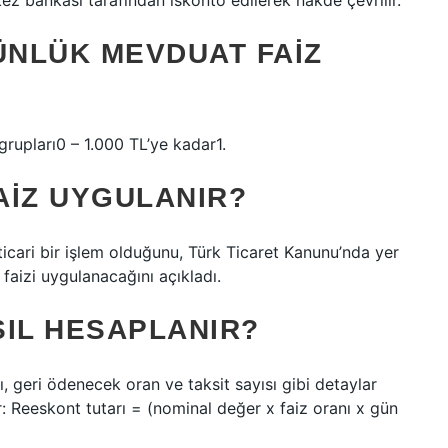
kez bankası tarafından iskonto edilerek nakde çevrilir.
ÜNLÜK MEVDUAT FAIZ
grupları0 – 1.000 TL’ye kadar1.
AIZ UYGULANIR?
cari bir işlem olduğunu, Türk Ticaret Kanunu’nda yer
faizi uygulanacağını açıkladı.
SIL HESAPLANIR?
 geri ödenecek oran ve taksit sayısı gibi detaylar
r: Reeskont tutarı = (nominal değer x faiz oranı x gün