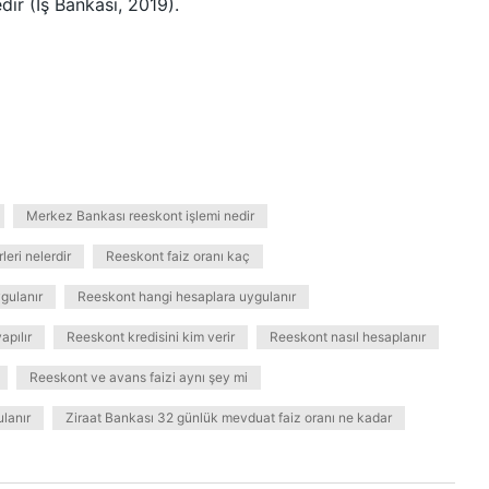
ir (İş Bankası, 2019).
Merkez Bankası reeskont işlemi nedir
leri nelerdir
Reeskont faiz oranı kaç
gulanır
Reeskont hangi hesaplara uygulanır
apılır
Reeskont kredisini kim verir
Reeskont nasıl hesaplanır
Reeskont ve avans faizi aynı şey mi
lanır
Ziraat Bankası 32 günlük mevduat faiz oranı ne kadar