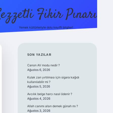
ezzetli Fikir Pınarı
Yemek kültürleriyle dolu keyifli bilgiler!
ilbet bahis sitesi
SIDEBAR
SON YAZILAR
Canon AV modu nedir ?
Ağustos 6, 2026
Kulak zarı yırtılması için sigara kağıdı
kullanılabilir mi ?
Ağustos 5, 2026
Avcılık belge harcı nasıl ödenir ?
Ağustos 4, 2026
Allah canımı alsın demek günah mı ?
Ağustos 3, 2026