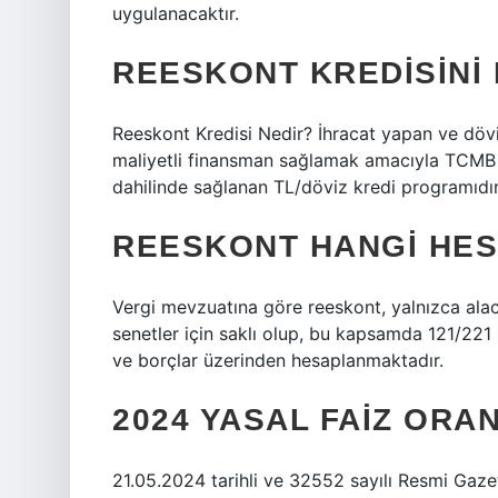
uygulanacaktır.
REESKONT KREDISINI 
Reeskont Kredisi Nedir? İhracat yapan ve dövi
maliyetli finansman sağlamak amacıyla TCMB ile
dahilinde sağlanan TL/döviz kredi programıdır
REESKONT HANGI HE
Vergi mevzuatına göre reeskont, yalnızca alaca
senetler için saklı olup, bu kapsamda 121/221
ve borçlar üzerinden hesaplanmaktadır.
2024 YASAL FAIZ ORA
21.05.2024 tarihli ve 32552 sayılı Resmi Gaze