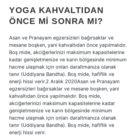
YOGA KAHVALTIDAN
ÖNCE MI SONRA MI?
Asan ve Pranayam egzersizleri bağırsaklar ve
mesane boşken, yani kahvaltıdan önce yapılmalıdır.
Boş mide, akciğerlerinizi maksimum kapasitelerine
kadar genişletmenize ve karın bölgesinde minimum
hacme ulaşmak için onları daraltmanıza olanak
tanır (Uddiyana Bandha). Boş mide, hafiflik ve
enerji hissi verir.2 Aralık 2020Asan ve Pranayam
egzersizleri bağırsaklar ve mesane boşken, yani
kahvaltıdan önce yapılmalıdır. Boş mide,
akciğerlerinizi maksimum kapasitelerine kadar
genişletmenize ve karın bölgesinde minimum
hacme ulaşmak için onları daraltmanıza olanak
tanır (Uddiyana Bandha). Boş mide, hafiflik ve
enerji hissi verir.