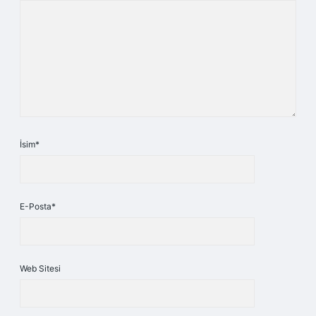
İsim*
E-Posta*
Web Sitesi