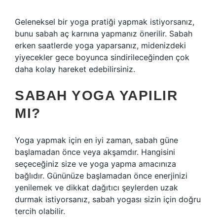
Geleneksel bir yoga pratiği yapmak istiyorsanız,
bunu sabah aç karnına yapmanız önerilir. Sabah
erken saatlerde yoga yaparsanız, midenizdeki
yiyecekler gece boyunca sindirileceğinden çok
daha kolay hareket edebilirsiniz.
SABAH YOGA YAPILIR
MI?
Yoga yapmak için en iyi zaman, sabah güne
başlamadan önce veya akşamdır. Hangisini
seçeceğiniz size ve yoga yapma amacınıza
bağlıdır. Gününüze başlamadan önce enerjinizi
yenilemek ve dikkat dağıtıcı şeylerden uzak
durmak istiyorsanız, sabah yogası sizin için doğru
tercih olabilir.