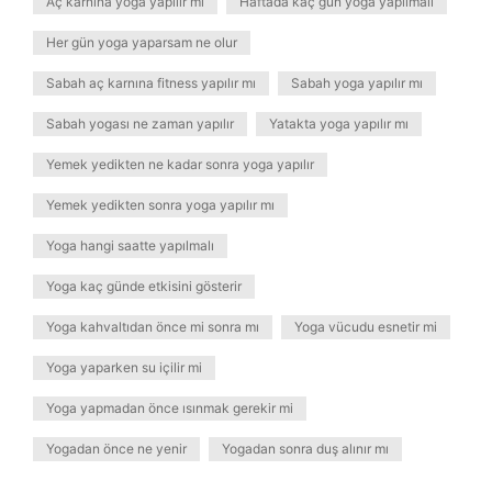
Aç karnına yoga yapılır mı
Haftada kaç gün yoga yapılmalı
Her gün yoga yaparsam ne olur
Sabah aç karnına fitness yapılır mı
Sabah yoga yapılır mı
Sabah yogası ne zaman yapılır
Yatakta yoga yapılır mı
Yemek yedikten ne kadar sonra yoga yapılır
Yemek yedikten sonra yoga yapılır mı
Yoga hangi saatte yapılmalı
Yoga kaç günde etkisini gösterir
Yoga kahvaltıdan önce mi sonra mı
Yoga vücudu esnetir mi
Yoga yaparken su içilir mi
Yoga yapmadan önce ısınmak gerekir mi
Yogadan önce ne yenir
Yogadan sonra duş alınır mı