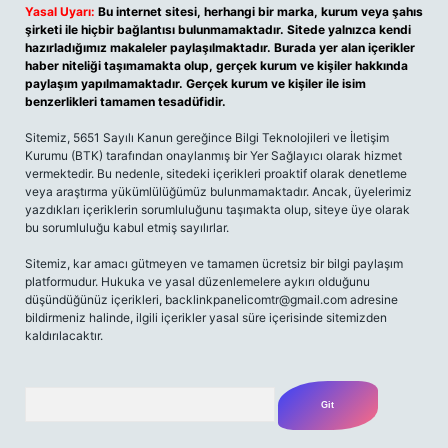
Yasal Uyarı:
Bu internet sitesi, herhangi bir marka, kurum veya şahıs
şirketi ile hiçbir bağlantısı bulunmamaktadır. Sitede yalnızca kendi
hazırladığımız makaleler paylaşılmaktadır. Burada yer alan içerikler
haber niteliği taşımamakta olup, gerçek kurum ve kişiler hakkında
paylaşım yapılmamaktadır. Gerçek kurum ve kişiler ile isim
benzerlikleri tamamen tesadüfidir.
Sitemiz, 5651 Sayılı Kanun gereğince Bilgi Teknolojileri ve İletişim
Kurumu (BTK) tarafından onaylanmış bir Yer Sağlayıcı olarak hizmet
vermektedir. Bu nedenle, sitedeki içerikleri proaktif olarak denetleme
veya araştırma yükümlülüğümüz bulunmamaktadır. Ancak, üyelerimiz
yazdıkları içeriklerin sorumluluğunu taşımakta olup, siteye üye olarak
bu sorumluluğu kabul etmiş sayılırlar.
Sitemiz, kar amacı gütmeyen ve tamamen ücretsiz bir bilgi paylaşım
platformudur. Hukuka ve yasal düzenlemelere aykırı olduğunu
düşündüğünüz içerikleri,
backlinkpanelicomtr@gmail.com
adresine
bildirmeniz halinde, ilgili içerikler yasal süre içerisinde sitemizden
kaldırılacaktır.
Arama