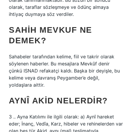
olarak tanımlanmaktadır. Bu sözün bir sonucu
olarak, taraflar sözleşmeye ve ödünç almaya
ihtiyaç duymaya söz verdiler.
SAHIH MEVKUF NE
DEMEK?
Sahabeler tarafından kelime, fiil ve takrir olarak
söylenen haberler. Bu mesajlara Mevkûf denir
çünkü ISNAD refakatçi kaldı. Başka bir deyişle, bu
kelime veya davranış Peygamber’e değil,
yoldaşlara aittir.
AYNÎ AKID NELERDIR?
3 .. Ayna Katılımı ile ilgili olarak: a) Aynî hareket
eder; İnanç, Vedîa, Karz, hibeler ve rehinelerden var
olan beş tür Akid, aynı (mal) teslimatıyla