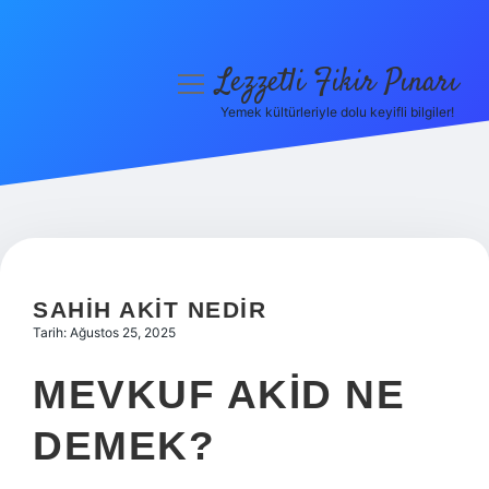
Lezzetli Fikir Pınarı
menüyü
aç
Yemek kültürleriyle dolu keyifli bilgiler!
Anasayfa
Gizlilik Politikası
Yasal Uyarı
Hakkımızda
SAHIH AKIT NEDIR
Tarih: Ağustos 25, 2025
MEVKUF AKID NE
DEMEK?