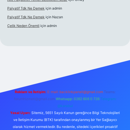
Palyatif Tdk Ne Demek
için
admin
Palyatif Tdk Ne Demek
için
Nazan
Çelik Neden Önemli
için
admin
ahis sitesi
Reklam ve İletişim:
E-mail:
backlinkpaneli@gmail.com
Teams:
forumhizmeti@gmail.com
Whatsapp: 0262 606 0 726
Telegram:
@karabul
Yasal Uyarı:
Sitemiz, 5651 Sayılı Kanun gereğince Bilgi Teknolojileri
ve İletişim Kurumu (BTK) tarafından onaylanmış bir Yer Sağlayıcı
olarak hizmet vermektedir. Bu nedenle, sitedeki içerikleri proaktif