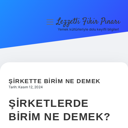
Lezzetli Fikir Pınarı
menüyü
aç
Yemek kültürleriyle dolu keyifli bilgiler!
Anasayfa
Gizlilik Politikası
Yasal Uyarı
Hakkımızda
ŞIRKETTE BIRIM NE DEMEK
Tarih: Kasım 12, 2024
ŞIRKETLERDE
BIRIM NE DEMEK?