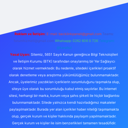
et bahis sitesi
Reklam ve İletişim:
E-mail:
backlinkpaneli@gmail.com
Teams:
forumhizmeti@gmail.com
Whatsapp: 0262 606 0 726
Telegram:
@karabul
Yasal Uyarı:
Sitemiz, 5651 Sayılı Kanun gereğince Bilgi Teknolojileri
ve İletişim Kurumu (BTK) tarafından onaylanmış bir Yer Sağlayıcı
olarak hizmet vermektedir. Bu nedenle, sitedeki içerikleri proaktif
olarak denetleme veya araştırma yükümlülüğümüz bulunmamaktadır.
Ancak, üyelerimiz yazdıkları içeriklerin sorumluluğunu taşımakta olup,
siteye üye olarak bu sorumluluğu kabul etmiş sayılırlar. Bu internet
sitesi, herhangi bir marka, kurum veya şahıs şirketi ile hiçbir bağlantısı
bulunmamaktadır. Sitede yalnızca kendi hazırladığımız makaleler
paylaşılmaktadır. Burada yer alan içerikler haber niteliği taşımamakta
olup, gerçek kurum ve kişiler hakkında paylaşım yapılmamaktadır.
Gerçek kurum ve kişiler ile isim benzerlikleri tamamen tesadüfidir.