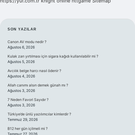
https://yuf.com.tr
knight online
nttgame
Sitemap
SIDEBAR
SON YAZILAR
Canon AV modu nedir ?
Ağustos 6, 2026
Kulak zarı yırtılması için sigara kağıdı kullanılabilir mi ?
Ağustos 5, 2026
Avcılık belge harcı nasıl ödenir ?
Ağustos 4, 2026
Allah canımı alsın demek günah mı ?
Ağustos 3, 2026
7 Neden Favori Sayıdır ?
Ağustos 3, 2026
Türkiye’de ünlü yazılımcılar kimlerdir ?
Temmuz 29, 2026
B12 her gün içilmeli mi ?
Temmuz 27, 2026