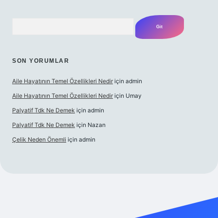
Arama
SON YORUMLAR
Aile Hayatının Temel Özellikleri Nedir
için
admin
Aile Hayatının Temel Özellikleri Nedir
için
Umay
Palyatif Tdk Ne Demek
için
admin
Palyatif Tdk Ne Demek
için
Nazan
Çelik Neden Önemli
için
admin
et bahis sitesi