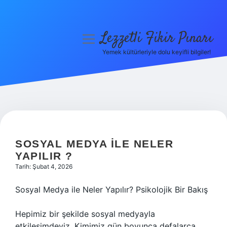
Lezzetli Fikir Pınarı
menüyü
aç
Yemek kültürleriyle dolu keyifli bilgiler!
Anasayfa
Gizlilik Politikası
Yasal Uyarı
Hakkımızda
SOSYAL MEDYA ILE NELER
YAPILIR ?
Tarih: Şubat 4, 2026
Sosyal Medya ile Neler Yapılır? Psikolojik Bir Bakış
Hepimiz bir şekilde sosyal medyayla
etkileşimdeyiz. Kimimiz gün boyunca defalarca