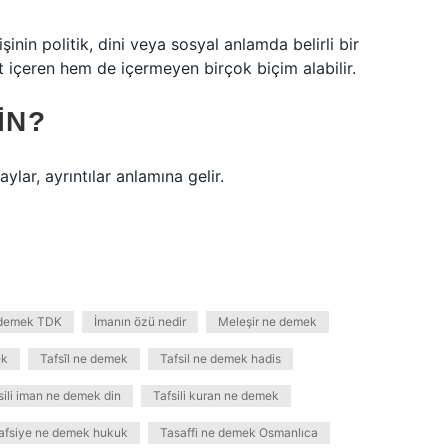
inin politik, dini veya sosyal anlamda belirli bir
t içeren hem de içermeyen birçok biçim alabilir.
IN?
aylar, ayrıntılar anlamına gelir.
 demek TDK
İmanın özü nedir
Meleşir ne demek
ek
Tafsîl ne demek
Tafsil ne demek hadis
sili iman ne demek din
Tafsili kuran ne demek
afsiye ne demek hukuk
Tasaffi ne demek Osmanlıca