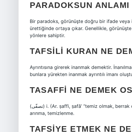
PARADOKSUN ANLAMI 
Bir paradoks, görünüşte doğru bir ifade veya if
ürettiğinde ortaya çıkar. Genellikle, görünüşte 
yönlere sahiptir.
TAFSILI KURAN NE DE
Ayrıntısına girerek inanmak demektir. İnanılma
bunlara yürekten inanmak ayrıntılı imanı oluştu
TASAFFI NE DEMEK O
(ﺗﺼﻔّﻰ) i. (Ar. ṣaffі, ṣafā’ “temiz olmak, berrak olmak” kelimesinden gelir) [Türkçeden türemiştir]
arınma, temizlenme.
TAFSIYE ETMEK NE D