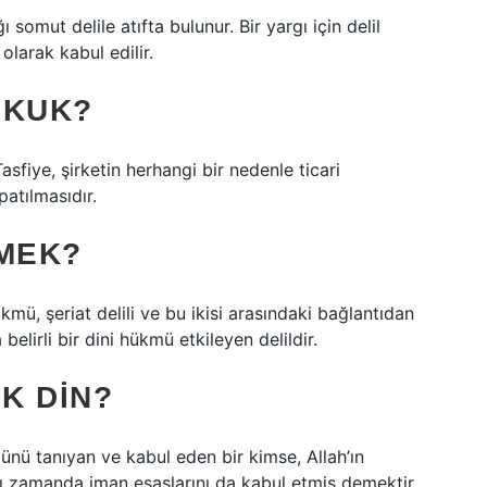
 somut delile atıfta bulunur. Bir yargı için delil
 olarak kabul edilir.
UKUK?
Tasfiye, şirketin herhangi bir nedenle ticari
patılmasıdır.
EMEK?
mü, şeriat delili ve bu ikisi arasındaki bağlantıdan
a belirli bir dini hükmü etkileyen delildir.
K DIN?
ünü tanıyan ve kabul eden bir kimse, Allah’ın
ı zamanda iman esaslarını da kabul etmiş demektir.