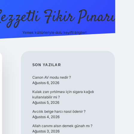
ezzetli Fikir Pınarı
Yemek kültürleriyle dolu keyifli bilgiler!
ilbet bahis sitesi
SIDEBAR
SON YAZILAR
Canon AV modu nedir ?
Ağustos 6, 2026
Kulak zarı yırtılması için sigara kağıdı
kullanılabilir mi ?
Ağustos 5, 2026
Avcılık belge harcı nasıl ödenir ?
Ağustos 4, 2026
Allah canımı alsın demek günah mı ?
Ağustos 3, 2026