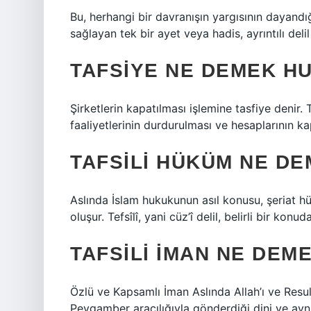
Bu, herhangi bir davranışın yargısının dayandığı
sağlayan tek bir ayet veya hadis, ayrıntılı delil
TAFSIYE NE DEMEK H
Şirketlerin kapatılması işlemine tasfiye denir. 
faaliyetlerinin durdurulması ve hesaplarının ka
TAFSILI HÜKÜM NE D
Aslında İslam hukukunun asıl konusu, şeriat hük
oluşur. Tefsîlî, yani cüz’î delil, belirli bir konud
TAFSILI IMAN NE DEME
Özlü ve Kapsamlı İman Aslında Allah’ı ve Resul
Peygamber aracılığıyla gönderdiği dini ve ayn