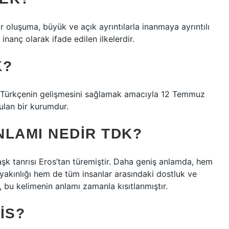
ir oluşuma, büyük ve açık ayrıntılarla inanmaya ayrıntılı
r inanç olarak ifade edilen ilkelerdir.
K?
 Türkçenin gelişmesini sağlamak amacıyla 12 Temmuz
ulan bir kurumdur.
NLAMI NEDIR TDK?
aşk tanrısı Eros’tan türemiştir. Daha geniş anlamda, hem
l yakınlığı hem de tüm insanlar arasındaki dostluk ve
k, bu kelimenin anlamı zamanla kısıtlanmıştır.
IS?