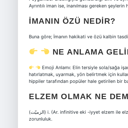
Ayrıntılı iman ise, inanılması gereken şeylerin h
İMANIN ÖZÜ NEDIR?
Buna göre; İmanın hakikati ve özü kalbin tasdi
NE ANLAMA GELI
Emoji Anlamı: Elin tersiyle sola/sağa iş
hatırlatmak, uyarmak, yön belirtmek için kullan
hippiler tarafından popüler hale getirilen bir 
ELZEM OLMAK NE DE
(ﺍﻟﺰﻣﻴّﺖ) i. (Ar. infinitive eki -iyyet elzem ile elzemiyyet’ten) [Türkçe’den türemiştir] Çok gerekli olmak,
zorunluluk.