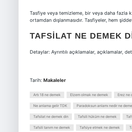
Tasfiye veya temizleme, bir veya daha fazla kiş
ortamdan dışlanmasıdır. Tasfiyeler, hem şidde
TAFSILAT NE DEMEK D
Detaylar: Ayrıntılı açıklamalar, açıklamalar, det
Tarih:
Makaleler
Artı 18 ne demek
Elzem olmak ne demek
Erez ne
Ne anlama gelir TDK
Paradoksun anlamı nedir ne dem
Tafsilat ne demek din
Tafsili hüküm ne demek
Taf
Tafsili tanım ne demek
Tafsiye etmek ne demek
T