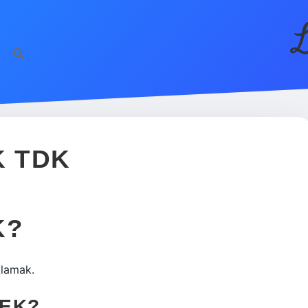
L
K TDK
K?
klamak.
MEK?