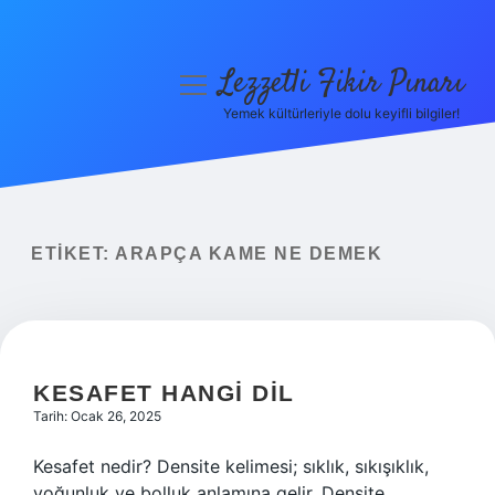
Lezzetli Fikir Pınarı
menüyü
aç
Yemek kültürleriyle dolu keyifli bilgiler!
Anasayfa
Gizlilik Politikası
Yasal Uyarı
ETIKET:
ARAPÇA KAME NE DEMEK
Hakkımızda
KESAFET HANGI DIL
Tarih: Ocak 26, 2025
Kesafet nedir? Densite kelimesi; sıklık, sıkışıklık,
yoğunluk ve bolluk anlamına gelir. Densite