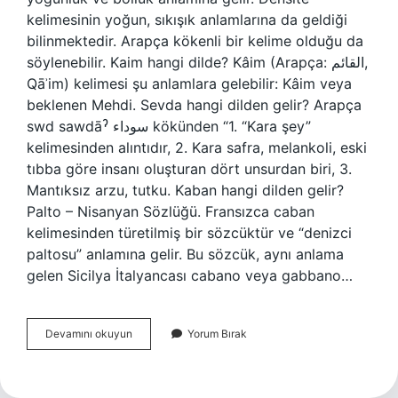
kelimesinin yoğun, sıkışık anlamlarına da geldiği
bilinmektedir. Arapça kökenli bir kelime olduğu da
söylenebilir. Kaim hangi dilde? Kâim (Arapça: القائم,
Qāʾim) kelimesi şu anlamlara gelebilir: Kâim veya
beklenen Mehdi. Sevda hangi dilden gelir? Arapça
swd sawdāˀ سوداء kökünden “1. “Kara şey”
kelimesinden alıntıdır, 2. Kara safra, melankoli, eski
tıbba göre insanı oluşturan dört unsurdan biri, 3.
Mantıksız arzu, tutku. Kaban hangi dilden gelir?
Palto – Nisanyan Sözlüğü. Fransızca caban
kelimesinden türetilmiş bir sözcüktür ve “denizci
paltosu” anlamına gelir. Bu sözcük, aynı anlama
gelen Sicilya İtalyancası cabano veya gabbano…
Kesafet
Devamını okuyun
Yorum Bırak
Hangi
Dil