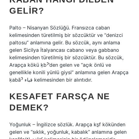
GELIR?
Palto – Nisanyan Sözlüğü. Fransızca caban
kelimesinden türetilmiş bir sözcüktür ve “denizci
paltosu” anlamına gelir. Bu sözcük, aynı anlama
gelen Sicilya İtalyancası cabano veya gabbano
kelimesinden türetilmiş bir sözcüktür. Bu sözcük,
Arapça kökü ḳbˀ’den gelen ve “açık önlü ve
genellikle konili yünlü giysi” anlamına gelen Arapça
ḳabāˀ قباء kelimesinden bir alıntıdır.
KESAFET FARSÇA NE
DEMEK?
Yoğunluk – İngilizce sözlük. Arapça ks̠f kökünden
gelen ve “sıklık, yoğunluk, kabalık” anlamına gelen