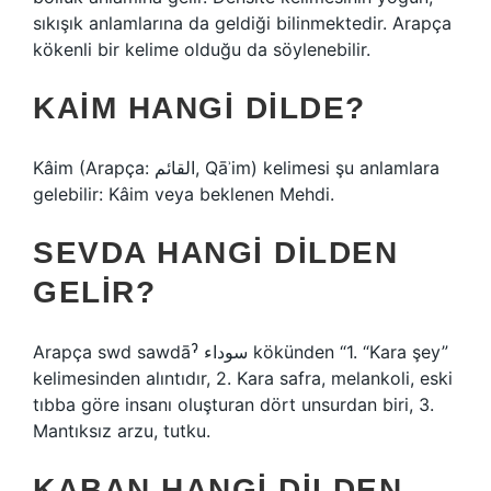
sıkışık anlamlarına da geldiği bilinmektedir. Arapça
kökenli bir kelime olduğu da söylenebilir.
KAIM HANGI DILDE?
Kâim (Arapça: القائم, Qāʾim) kelimesi şu anlamlara
gelebilir: Kâim veya beklenen Mehdi.
SEVDA HANGI DILDEN
GELIR?
Arapça swd sawdāˀ سوداء kökünden “1. “Kara şey”
kelimesinden alıntıdır, 2. Kara safra, melankoli, eski
tıbba göre insanı oluşturan dört unsurdan biri, 3.
Mantıksız arzu, tutku.
KABAN HANGI DILDEN