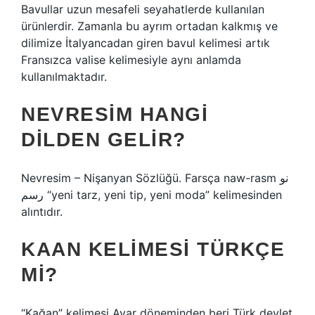
Bavullar uzun mesafeli seyahatlerde kullanılan
ürünlerdir. Zamanla bu ayrım ortadan kalkmış ve
dilimize İtalyancadan giren bavul kelimesi artık
Fransızca valise kelimesiyle aynı anlamda
kullanılmaktadır.
NEVRESIM HANGI
DILDEN GELIR?
Nevresim – Nişanyan Sözlüğü. Farsça naw-rasm نو
رسم “yeni tarz, yeni tip, yeni moda” kelimesinden
alıntıdır.
KAAN KELIMESI TÜRKÇE
MI?
“Kağan” kelimesi Avar döneminden beri Türk devlet