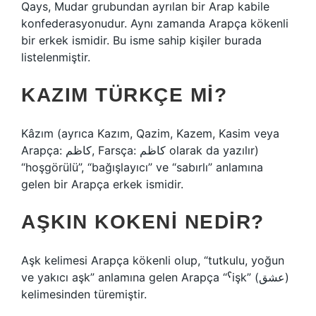
Qays, Mudar grubundan ayrılan bir Arap kabile
konfederasyonudur. Aynı zamanda Arapça kökenli
bir erkek ismidir. Bu isme sahip kişiler burada
listelenmiştir.
KAZIM TÜRKÇE MI?
Kâzım (ayrıca Kazım, Qazim, Kazem, Kasim veya
Arapça: كاظم, Farsça: کاظم olarak da yazılır)
“hoşgörülü”, “bağışlayıcı” ve “sabırlı” anlamına
gelen bir Arapça erkek ismidir.
AŞKIN KOKENI NEDIR?
Aşk kelimesi Arapça kökenli olup, “tutkulu, yoğun
ve yakıcı aşk” anlamına gelen Arapça “ˁişk” (عشق)
kelimesinden türemiştir.