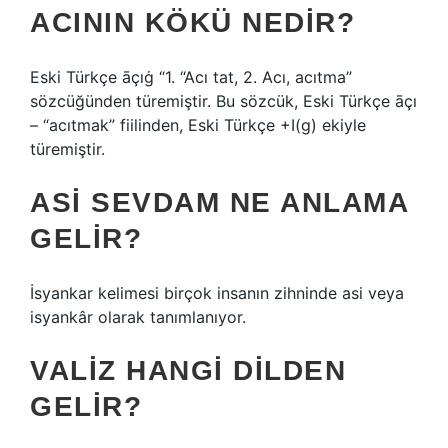
ACININ KÖKÜ NEDIR?
Eski Türkçe āçıġ “1. “Acı tat, 2. Acı, acıtma”
sözcüğünden türemiştir. Bu sözcük, Eski Türkçe āçı
– “acıtmak” fiilinden, Eski Türkçe +I(g) ekiyle
türemiştir.
ASI SEVDAM NE ANLAMA
GELIR?
İsyankar kelimesi birçok insanın zihninde asi veya
isyankâr olarak tanımlanıyor.
VALIZ HANGI DILDEN
GELIR?