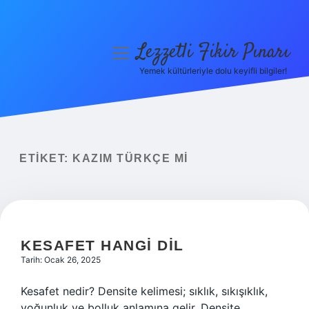
Lezzetli Fikir Pınarı
menüyü
aç
Yemek kültürleriyle dolu keyifli bilgiler!
Anasayfa
Gizlilik Politikası
Yasal Uyarı
ETIKET:
KAZIM TÜRKÇE MI
Hakkımızda
KESAFET HANGI DIL
Tarih: Ocak 26, 2025
Kesafet nedir? Densite kelimesi; sıklık, sıkışıklık,
yoğunluk ve bolluk anlamına gelir. Densite