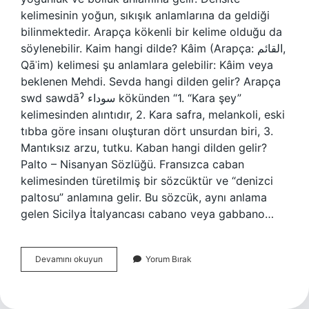
kelimesinin yoğun, sıkışık anlamlarına da geldiği
bilinmektedir. Arapça kökenli bir kelime olduğu da
söylenebilir. Kaim hangi dilde? Kâim (Arapça: القائم,
Qāʾim) kelimesi şu anlamlara gelebilir: Kâim veya
beklenen Mehdi. Sevda hangi dilden gelir? Arapça
swd sawdāˀ سوداء kökünden “1. “Kara şey”
kelimesinden alıntıdır, 2. Kara safra, melankoli, eski
tıbba göre insanı oluşturan dört unsurdan biri, 3.
Mantıksız arzu, tutku. Kaban hangi dilden gelir?
Palto – Nisanyan Sözlüğü. Fransızca caban
kelimesinden türetilmiş bir sözcüktür ve “denizci
paltosu” anlamına gelir. Bu sözcük, aynı anlama
gelen Sicilya İtalyancası cabano veya gabbano…
Kesafet
Devamını okuyun
Yorum Bırak
Hangi
Dil