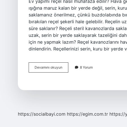
Ev yapımı reçel nasıl muhafaza edilir? Hava
ışığına maruz kalan bir yerde değil, serin, kur
saklamanız önerilmez, çünkü buzdolabında bıra
bırakılan reçel şekerli hale gelebilir. Reçelin
süre saklanır? Reçeli steril kavanozlarda sakl
uzak, serin bir yerde saklayarak tazeliğini da
için ne yapmak lazım? Reçel kavanozlarını hav
dinlendirin. Reçellerinizi serin, kuru bir yerde
Reçelin
Devamını okuyun
8 Yorum
Bozulmaması
Için
Ne
Yapmak
Lazım
https://socialbayi.com
https://egim.com.tr
https://