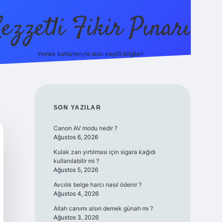
ezzetli Fikir Pınarı
Yemek kültürleriyle dolu keyifli bilgiler!
ilbet bahis 
SIDEBAR
SON YAZILAR
Canon AV modu nedir ?
Ağustos 6, 2026
Kulak zarı yırtılması için sigara kağıdı
kullanılabilir mi ?
Ağustos 5, 2026
Avcılık belge harcı nasıl ödenir ?
Ağustos 4, 2026
Allah canımı alsın demek günah mı ?
Ağustos 3, 2026