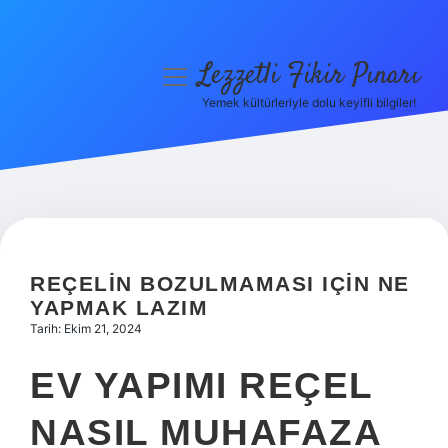
Lezzetli Fikir Pınarı
menüyü
aç
Yemek kültürleriyle dolu keyifli bilgiler!
Anasayfa
Gizlilik Politikası
Yasal Uyarı
Hakkımızda
REÇELIN BOZULMAMASI IÇIN NE
YAPMAK LAZIM
Tarih: Ekim 21, 2024
EV YAPIMI REÇEL
NASIL MUHAFAZA