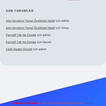
SON YORUMLAR
Aile Hayatının Temel Özellikleri Nedir
için
admin
Aile Hayatının Temel Özellikleri Nedir
için
Umay
Palyatif Tdk Ne Demek
için
admin
Palyatif Tdk Ne Demek
için
Nazan
Çelik Neden Önemli
için
admin
tesi
Reklam ve İletişim:
E-mail:
backlinkpaneli@gmail.com
Teams: