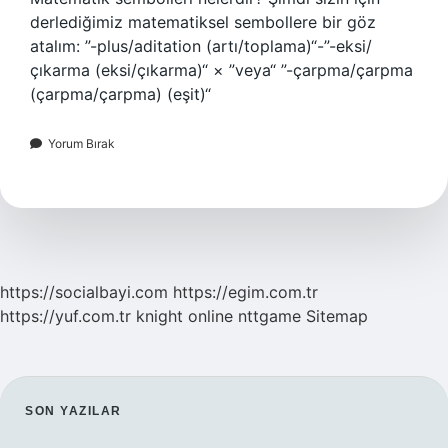
derlediğimiz matematiksel sembollere bir göz
atalım: ”-plus/aditation (artı/toplama)“-”-eksi/
çıkarma (eksi/çıkarma)“ × ”veya“ ”-çarpma/çarpma
(çarpma/çarpma) (eşit)“
Yorum Bırak
https://socialbayi.com
https://egim.com.tr
https://yuf.com.tr
knight online
nttgame
Sitemap
SIDEBAR
SON YAZILAR