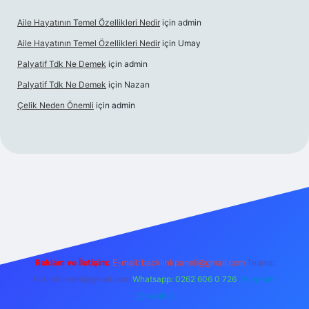
Aile Hayatının Temel Özellikleri Nedir
için
admin
Aile Hayatının Temel Özellikleri Nedir
için
Umay
Palyatif Tdk Ne Demek
için
admin
Palyatif Tdk Ne Demek
için
Nazan
Çelik Neden Önemli
için
admin
his sitesi
Reklam ve İletişim:
E-mail:
backlinkpaneli@gmail.com
Teams:
forumhizmeti@gmail.com
Whatsapp: 0262 606 0 726
Telegram:
@karabul