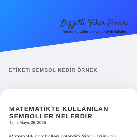
Lezzetli Fikir Pınarı
menüyü
aç
Yemek kültürleriyle dolu keyifli bilgiler!
Anasayfa
Gizlilik Politikası
Yasal Uyarı
ETIKET:
SEMBOL NEDIR ÖRNEK
Hakkımızda
MATEMATIKTE KULLANILAN
SEMBOLLER NELERDIR
Tarih: Mayıs 26, 2025
Matematik sembolleri nelerdir? Şimdi sizin için