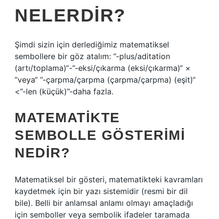
NELERDIR?
Şimdi sizin için derlediğimiz matematiksel
sembollere bir göz atalım: ”-plus/aditation
(artı/toplama)“-”-eksi/çıkarma (eksi/çıkarma)“ ×
”veya“ ”-çarpma/çarpma (çarpma/çarpma) (eşit)“
<”-len (küçük)”-daha fazla.
MATEMATIKTE
SEMBOLLE GÖSTERIMI
NEDIR?
Matematiksel bir gösteri, matematikteki kavramları
kaydetmek için bir yazı sistemidir (resmi bir dil
bile). Belli bir anlamsal anlamı olmayı amaçladığı
için semboller veya sembolik ifadeler taramada