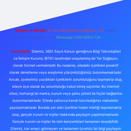
ilbet bahis sitesi
Reklam ve İletişim:
E-mail:
backlinkpaneli@gmail.com
Teams:
forumhizmeti@gmail.com
Whatsapp: 0262 606 0 726
Telegram:
@karabul
Yasal Uyarı:
Sitemiz, 5651 Sayılı Kanun gereğince Bilgi Teknolojileri
ve İletişim Kurumu (BTK) tarafından onaylanmış bir Yer Sağlayıcı
olarak hizmet vermektedir. Bu nedenle, sitedeki içerikleri proaktif
olarak denetleme veya araştırma yükümlülüğümüz bulunmamaktadır.
Ancak, üyelerimiz yazdıkları içeriklerin sorumluluğunu taşımakta olup,
siteye üye olarak bu sorumluluğu kabul etmiş sayılırlar. Bu internet
sitesi, herhangi bir marka, kurum veya şahıs şirketi ile hiçbir bağlantısı
bulunmamaktadır. Sitede yalnızca kendi hazırladığımız makaleler
paylaşılmaktadır. Burada yer alan içerikler haber niteliği taşımamakta
olup, gerçek kurum ve kişiler hakkında paylaşım yapılmamaktadır.
Gerçek kurum ve kişiler ile isim benzerlikleri tamamen tesadüfidir.
Sitemiz, kar amacı gütmeyen ve tamamen ücretsiz bir bilgi paylaşım