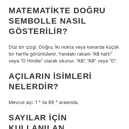
MATEMATIKTE DOĞRU
SEMBOLLE NASIL
GÖSTERILIR?
Düz bir çizgi. Doğru; İki nokta veya kenarda küçük
bir harfle görüntülenir. Yandaki rakam “AB hattı”
veya “D Hindle” olarak okunur. “AB”, “AB” veya “D”.
AÇILARIN ISIMLERI
NELERDIR?
Mevcut açı: 1 ° ila 89 ° arasında.
SAYILAR IÇIN
KULLANILAN