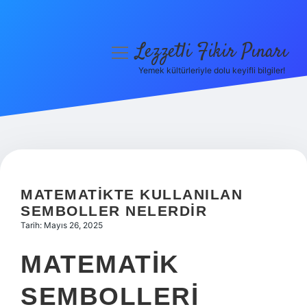
Lezzetli Fikir Pınarı
menüyü
aç
Yemek kültürleriyle dolu keyifli bilgiler!
Anasayfa
Gizlilik Politikası
Yasal Uyarı
Hakkımızda
MATEMATIKTE KULLANILAN
SEMBOLLER NELERDIR
Tarih: Mayıs 26, 2025
MATEMATIK
SEMBOLLERI