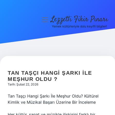
Lezzetli Fikir Pınarı
menüyü
aç
Yemek kültürleriyle dolu keyifli bilgiler!
Anasayfa
Gizlilik Politikası
Yasal Uyarı
Hakkımızda
TAN TAŞÇI HANGI ŞARKI ILE
MEŞHUR OLDU ?
Tarih: Şubat 22, 2026
Tan Taşçı Hangi Şarkı İle Meşhur Oldu? Kültürel
Kimlik ve Müzikal Başarı Üzerine Bir İnceleme
Her kültür, sanat ve müzikle ilişkisini farklı bir