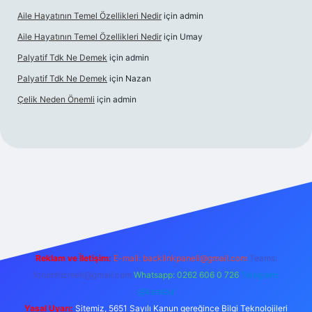
Aile Hayatının Temel Özellikleri Nedir
için
admin
Aile Hayatının Temel Özellikleri Nedir
için
Umay
Palyatif Tdk Ne Demek
için
admin
Palyatif Tdk Ne Demek
için
Nazan
Çelik Neden Önemli
için
admin
ilbet bahis sitesi
Reklam ve İletişim:
E-mail:
backlinkpaneli@gmail.com
Teams:
forumhizmeti@gmail.com
Whatsapp: 0262 606 0 726
Telegram:
@karabul
Yasal Uyarı:
Sitemiz, 5651 Sayılı Kanun gereğince Bilgi Teknolojileri