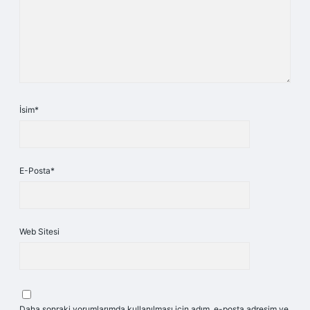
İsim*
E-Posta*
Web Sitesi
Daha sonraki yorumlarımda kullanılması için adım, e-posta adresim ve