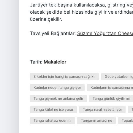
Jartiyer tek başına kullanılacaksa, g-string ve
olacak şekilde bel hizasında giyilir ve ardından
üzerine çekilir.
Tavsiyeli Bağlantılar:
Süzme Yoğurttan Chees
Tarih:
Makaleler
Erkekler için hangi iç çamaşırı sağlıklı
Gece yatarken iç 
Kadınlar neden tanga giyiyor
Kadınların iç çamaşırına n
Tanga giymek ne anlama gelir
Tanga günlük giyilir mi
Tanga külot ne işe yarar
Tanga nasıl hissettiriyor
Tanga rahatsız eder mi
Tanganın amacı ne
Toparla