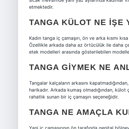
sıcak mevsimde yani yaz aylarında kadınlar in
etmektedir.
TANGA KÜLOT NE IŞE
Kadın tanga iç çamaşırı, ön ve arka kısmı kısa b
Özellikle arkada daha az örtücülük ile daha çe
etek modelleri arasında gösterilebilen modeller
TANGA GIYMEK NE AN
Tangalar kalçaların arkasını kapatmadığından, 
harikadır. Arkada kumaş olmadığından, külot
rahatlık sunan bir iç çamaşırı seçeneğidir.
TANGA NE AMAÇLA KU
Yani iç çamaşırının ön tarafında genital bölgey