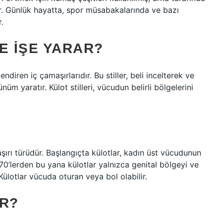
ur. Günlük hayatta, spor müsabakalarında ve bazı
.
E IŞE YARAR?
ndiren iç çamaşırlarıdır. Bu stiller, beli incelterek ve
üm yaratır. Külot stilleri, vücudun belirli bölgelerini
maşırı türüdür. Başlangıçta külotlar, kadın üst vücudunun
970’lerden bu yana külotlar yalnızca genital bölgeyi ve
Külotlar vücuda oturan veya bol olabilir.
IR?