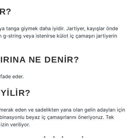
IR?
ya tanga giymek daha iyidir. Jartiyer, kayışlar önde
 g-string veya istenirse külot iç çamaşırı jartiyerin
IRINA NE DENIR?
ifade eder.
YILIR?
 merak eden ve sadelikten yana olan gelin adayları için
mbinasyonlu beyaz iç çamaşırlarını öneriyoruz. Tek
zin veriliyor.