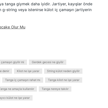
ya tanga giymek daha iyidir. Jartiyer, kayışlar önde
 g-string veya istenirse külot iç çamaşırı jartiyerin
ecake Olur Mu
çamaşırı giyilir mi
Gerdek gecesi ne giyilir
e denir
Kilot ne işe yarar
String külot neden giyilir
Tanga iç çamaşırı rahat mı
Tanga kilot ne işe yarar
Tanga ne amaçla kullanılır
Tanga nereye takılır
yıcı külot ne işe yarar