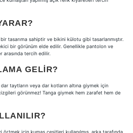
ce kumaştan yapılmış açık renk kıyafetleri tercih
 YARAR?
ir tasarıma sahiptir ve bikini külotu gibi tasarlanmıştır.
kici bir görünüm elde edilir. Genellikle pantolon ve
 arasında tercih edilir.
LAMA GELIR?
dar taytların veya dar kotların altına giymek için
 çizgileri görünmez! Tanga giymek hem zarafet hem de
LLANILIR?
i örtmek için kumaş çeşitleri kullanılmış, arka tarafında