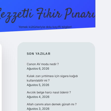
ezzetli Fikir Pınarı
Yemek kültürleriyle dolu keyifli bilgiler!
ilbet bahis sitesi
SIDEBAR
SON YAZILAR
Canon AV modu nedir ?
Ağustos 6, 2026
Kulak zarı yırtılması için sigara kağıdı
kullanılabilir mi ?
Ağustos 5, 2026
Avcılık belge harcı nasıl ödenir ?
Ağustos 4, 2026
Allah canımı alsın demek günah mı ?
Ağustos 3, 2026