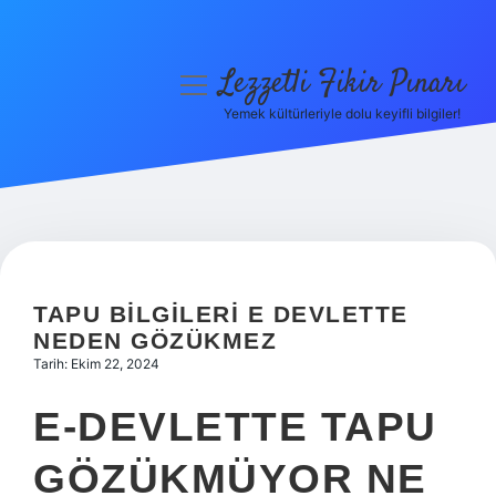
Lezzetli Fikir Pınarı
menüyü
aç
Yemek kültürleriyle dolu keyifli bilgiler!
Anasayfa
Gizlilik Politikası
Yasal Uyarı
Hakkımızda
TAPU BILGILERI E DEVLETTE
NEDEN GÖZÜKMEZ
Tarih: Ekim 22, 2024
E-DEVLETTE TAPU
GÖZÜKMÜYOR NE