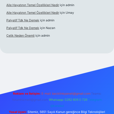
Aile Hayatının Temel Özellikleri Nedir
için
admin
Aile Hayatının Temel Özellikleri Nedir
için
Umay
Palyatif Tdk Ne Demek
için
admin
Palyatif Tdk Ne Demek
için
Nazan
Çelik Neden Önemli
için
admin
bahis sitesi
Reklam ve İletişim:
E-mail:
backlinkpaneli@gmail.com
Teams:
forumhizmeti@gmail.com
Whatsapp: 0262 606 0 726
Telegram:
@karabul
Yasal Uyarı:
Sitemiz, 5651 Sayılı Kanun gereğince Bilgi Teknolojileri