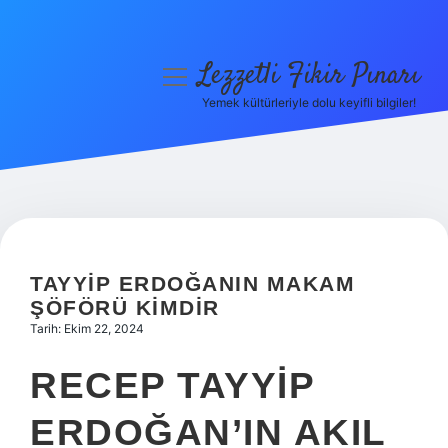
Lezzetli Fikir Pınarı
menüyü
aç
Yemek kültürleriyle dolu keyifli bilgiler!
Anasayfa
Gizlilik Politikası
Yasal Uyarı
Hakkımızda
TAYYIP ERDOĞANIN MAKAM
ŞÖFÖRÜ KIMDIR
Tarih: Ekim 22, 2024
RECEP TAYYIP
ERDOĞAN’IN AKIL