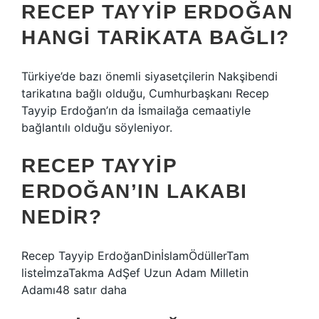
RECEP TAYYIP ERDOĞAN
HANGI TARIKATA BAĞLI?
Türkiye’de bazı önemli siyasetçilerin Nakşibendi
tarikatına bağlı olduğu, Cumhurbaşkanı Recep
Tayyip Erdoğan’ın da İsmailağa cemaatiyle
bağlantılı olduğu söyleniyor.
RECEP TAYYIP
ERDOĞAN’IN LAKABI
NEDIR?
Recep Tayyip ErdoğanDinİslamÖdüllerTam
listeİmzaTakma AdŞef Uzun Adam Milletin
Adamı48 satır daha