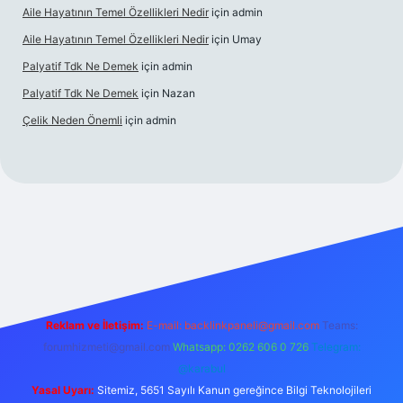
Aile Hayatının Temel Özellikleri Nedir
için
admin
Aile Hayatının Temel Özellikleri Nedir
için
Umay
Palyatif Tdk Ne Demek
için
admin
Palyatif Tdk Ne Demek
için
Nazan
Çelik Neden Önemli
için
admin
lbet bahis sitesi
Reklam ve İletişim:
E-mail:
backlinkpaneli@gmail.com
Teams:
forumhizmeti@gmail.com
Whatsapp: 0262 606 0 726
Telegram:
@karabul
Yasal Uyarı:
Sitemiz, 5651 Sayılı Kanun gereğince Bilgi Teknolojileri