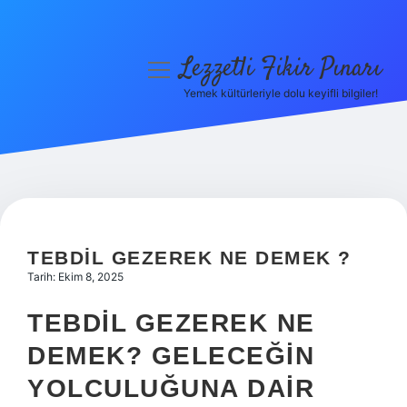
Lezzetli Fikir Pınarı
menüyü
aç
Yemek kültürleriyle dolu keyifli bilgiler!
Anasayfa
Gizlilik Politikası
Yasal Uyarı
Hakkımızda
TEBDIL GEZEREK NE DEMEK ?
Tarih: Ekim 8, 2025
TEBDIL GEZEREK NE
DEMEK? GELECEĞIN
YOLCULUĞUNA DAIR