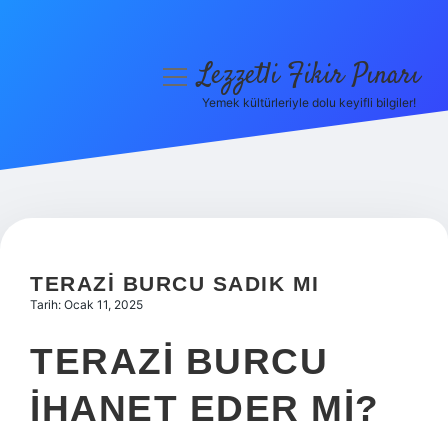
Lezzetli Fikir Pınarı
menüyü
aç
Yemek kültürleriyle dolu keyifli bilgiler!
Anasayfa
Gizlilik Politikası
Yasal Uyarı
Hakkımızda
TERAZI BURCU SADIK MI
Tarih: Ocak 11, 2025
TERAZI BURCU
IHANET EDER MI?