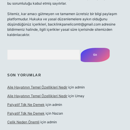
bu sorumluluğu kabul etmiş sayılırlar.
Sitemiz, kar amacı gütmeyen ve tamamen ücretsiz bir bilgi paylaşım
platformudur. Hukuka ve yasal düzenlemelere aykırı olduğunu
düşündüğünüz içerikleri,
backlinkpanelicomtr@gmail.com
adresine
bildirmeniz halinde, ilgili içerikler yasal süre içerisinde sitemizden
kaldırılacaktır.
Arama
SON YORUMLAR
Aile Hayatının Temel Özellikleri Nedir
için
admin
Aile Hayatının Temel Özellikleri Nedir
için
Umay
Palyatif Tdk Ne Demek
için
admin
Palyatif Tdk Ne Demek
için
Nazan
Çelik Neden Önemli
için
admin