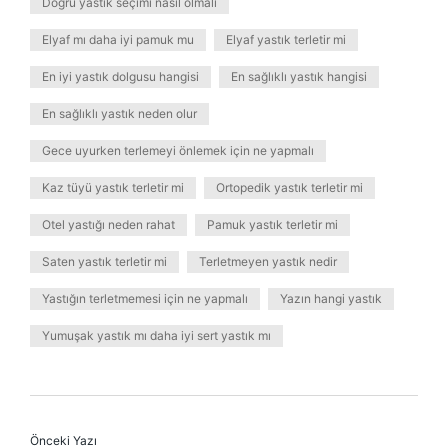
Doğru yastık seçimi nasıl olmalı
Elyaf mı daha iyi pamuk mu
Elyaf yastık terletir mi
En iyi yastık dolgusu hangisi
En sağlıklı yastık hangisi
En sağlıklı yastık neden olur
Gece uyurken terlemeyi önlemek için ne yapmalı
Kaz tüyü yastık terletir mi
Ortopedik yastık terletir mi
Otel yastığı neden rahat
Pamuk yastık terletir mi
Saten yastık terletir mi
Terletmeyen yastık nedir
Yastığın terletmemesi için ne yapmalı
Yazın hangi yastık
Yumuşak yastık mı daha iyi sert yastık mı
Önceki Yazı