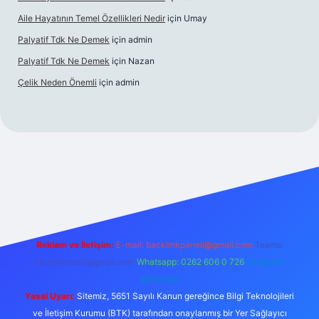
Aile Hayatının Temel Özellikleri Nedir
için
Umay
Palyatif Tdk Ne Demek
için
admin
Palyatif Tdk Ne Demek
için
Nazan
Çelik Neden Önemli
için
admin
 bahis sitesi
Reklam ve İletişim:
E-mail:
backlinkpaneli@gmail.com
Teams:
forumhizmeti@gmail.com
Whatsapp: 0262 606 0 726
Telegram:
@karabul
Yasal Uyarı:
Sitemiz, 5651 Sayılı Kanun gereğince Bilgi Teknolojileri
ve İletişim Kurumu (BTK) tarafından onaylanmış bir Yer Sağlayıcı