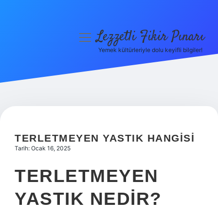
Lezzetli Fikir Pınarı
menüyü
aç
Yemek kültürleriyle dolu keyifli bilgiler!
Anasayfa
Gizlilik Politikası
Yasal Uyarı
Hakkımızda
TERLETMEYEN YASTIK HANGISI
Tarih: Ocak 16, 2025
TERLETMEYEN
YASTIK NEDIR?