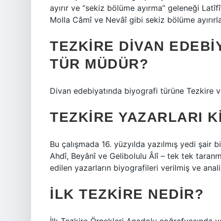
ayırır ve “sekiz bölüme ayırma” geleneği Latîf
Molla Câmî ve Nevâî gibi sekiz bölüme ayırırla
TEZKIRE DIVAN EDEBI
TÜR MÜDÜR?
Divan edebiyatında biyografi türüne Tezkire v
TEZKIRE YAZARLARI K
Bu çalışmada 16. yüzyılda yazılmış yedi şair bi
Ahdî, Beyânî ve Gelibolulu Âlî – tek tek taranmı
edilen yazarların biyografileri verilmiş ve anal
İLK TEZKIRE NEDIR?