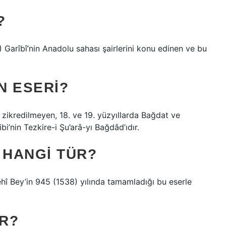
?
arîbî’nin Anadolu sahası şairlerini konu edinen ve bu
N ESERI?
 zikredilmeyen, 18. ve 19. yüzyıllarda Bağdat ve
bi’nin Tezkire-i Şu’arâ-yı Bağdâd’ıdır.
 HANGI TÜR?
ehî Bey’in 945 (1538) yılında tamamladığı bu eserle
IR?