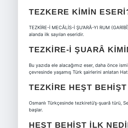
TEZKERE KIMIN ESERI
TEZKİRE-İ MECÂLİS-İ ŞU’ARÂ-YI RUM (GARîBÎ) G
alanda ilk sayılan eseridir.
TEZKIRE-I ŞUARÂ KIMI
Bu yazıda ele alacağımız eser, daha önce ismi
çevresinde yaşamış Türk şairlerini anlatan Hati
TEZKIRE HEŞT BEHIŞT
Osmanlı Türkçesinde tezkiretü’ş-şuarâ türü, S
başlar.
HEŞT BEHIŞT ILK NED