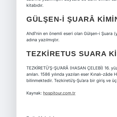
kitabıdır.
GÜLŞEN-I ŞUARÂ KIMI
Ahdî’nin en önemli eseri olan Gülşen-i Şuara
adına yazılmıştır.
TEZKIRETUS SUARA K
TEZKİRETÜ’Ş-ŞU’ARÂ (HASAN ÇELEBİ) 16. yüzyı
anıları. 1586 yılında yazılan eser Kınalı-zâde 
bilinmektedir. Tezkiretü’ş-Şu’ara bir giriş ve
Kaynak:
hospitour.com.tr