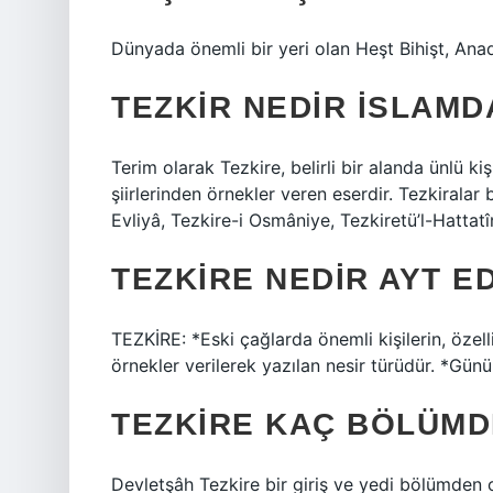
Dünyada önemli bir yeri olan Heşt Bihişt, Anado
TEZKIR NEDIR ISLAMD
Terim olarak Tezkire, belirli bir alanda ünlü kiş
şiirlerinden örnekler veren eserdir. Tezkiralar 
Evliyâ, Tezkire-i Osmâniye, Tezkiretü’l-Hattatî
TEZKIRE NEDIR AYT E
TEZKİRE: *Eski çağlarda önemli kişilerin, özellik
örnekler verilerek yazılan nesir türüdür. *Günü
TEZKIRE KAÇ BÖLÜM
Devletşâh Tezkire bir giriş ve yedi bölümden 