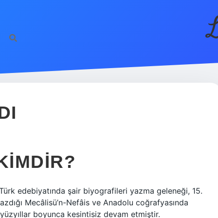
L
DI
KIMDIR?
 Türk edebiyatında şair biyografileri yazma geleneği, 15.
 yazdığı Mecâlisü’n-Nefâis ve Anadolu coğrafyasında
 yüzyıllar boyunca kesintisiz devam etmiştir.