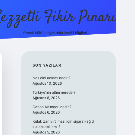
ezzetli Fikir Pınarı
Yemek kültürleriyle dolu keyifli bilgiler!
ilbet bahis sitesi
SIDEBAR
SON YAZILAR
Nas dini anlamı nedir ?
Ağustos 10, 2026
Türkiye’nin altını nerede ?
Ağustos 8, 2026
Canon AV modu nedir ?
Ağustos 6, 2026
Kulak zarı yırtılması için sigara kağıdı
kullanılabilir mi ?
Ağustos 5, 2026