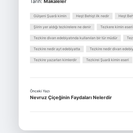
Tarih:
Makaleler
Gülşeni Şuarâ kimin
Heşt Behişt ilk nedir
Heşt Behi
Şiirin yer aldığı tezkirelere ne denir
Tezkere kimin eseri
Tezkire divan edebiyatında kullanılan bir tür müdür
Tez
Tezkire nedir ayt edebiyatta
Tezkire nedir divan edebiy
Tezkire yazarları kimlerdir
Tezkirei Şuarâ kimin eseri
Önceki Yazı
Nevruz Çiçeğinin Faydaları Nelerdir