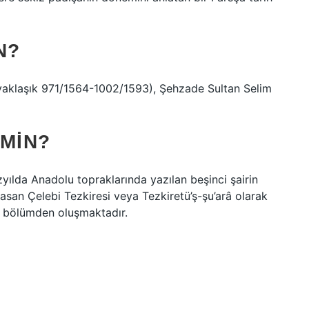
N?
 (yaklaşık 971/1564-1002/1593), Şehzade Sultan Selim
IMIN?
lda Anadolu topraklarında yazılan beşinci şairin
Hasan Çelebi Tezkiresi veya Tezkiretü’ş-şu’arâ olarak
 üç bölümden oluşmaktadır.