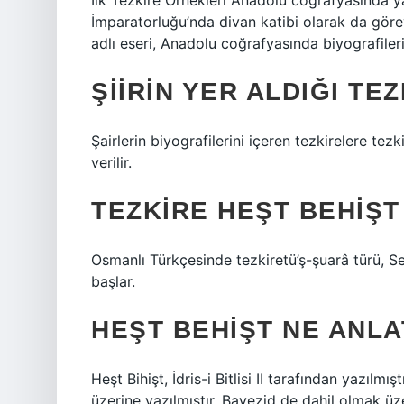
İlk Tezkire Örnekleri Anadolu coğrafyasında yaz
İmparatorluğu’nda divan katibi olarak da göre
adlı eseri, Anadolu coğrafyasında biyografiler
ŞIIRIN YER ALDIĞI TE
Şairlerin biyografilerini içeren tezkirelere tezk
verilir.
TEZKIRE HEŞT BEHIŞT
Osmanlı Türkçesinde tezkiretü’ş-şuarâ türü, S
başlar.
HEŞT BEHIŞT NE ANLA
Heşt Bihişt, İdris-i Bitlisi II tarafından yazılmı
üzerine yazılmıştır. Bayezid de dahil olmak üz