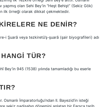
ılmış ilk Tezkire örneği Sehi Bey’e aittir. Osmanlı
v yapmış olan Sehi Bey’in “Heşt Behişt” (Sekiz Gök)
in ilk örneği olarak dikkat çekmektedir.
ZKIRELERE NE DENIR?
ire-i Şuarâ veya tezkiretü’ş-şuarâ (şair biyografileri) adı
 HANGI TÜR?
ehî Bey’in 945 (1538) yılında tamamladığı bu eserle
TIR?
ştır. Osmanlı İmparatorluğu’ndan II. Bayezid’in isteği
ere sekiz padişahın dönemini anlatan bir Farsça tarih