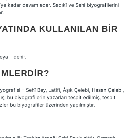
î’ye kadar devam eder. Sadıkî ve Sehî biyografilerini
r.
YATINDA KULLANILAN BIR
eya – denir.
IMLERDIR?
yografisi – Sehî Bey, Latîfî, Âşık Çelebi, Hasan Çelebi,
ş; bu biyografilerin yazarları tespit edilmiş, tespit
izler bu biyografiler üzerinden yapılmıştır.