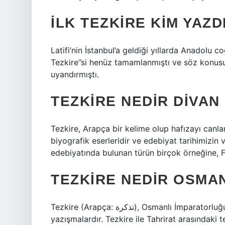
İLK TEZKIRE KIM YAZD
Latifi’nin İstanbul’a geldiği yıllarda Anadolu 
Tezkire”si henüz tamamlanmıştı ve söz konusu
uyandırmıştı.
TEZKIRE NEDIR DIVAN
Tezkire, Arapça bir kelime olup hafızayı canland
biyografik eserleridir ve edebiyat tarihimizin 
edebiyatında bulunan türün birçok örneğine, F
TEZKIRE NEDIR OSMA
Tezkire (Arapça: تذكرة), Osmanlı İmparatorluğu’nda aynı şehirdeki resmi daireler arasındaki
yazışmalardır. Tezkire ile Tahrirat arasındaki 