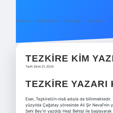
Anasayfa
Gizlilik Politikası
Yasal Uyarı
Hakkımızda
TEZKIRE KIM YAZ
Tarih: Ekim 21, 2024
TEZKIRE YAZARI 
Eser, Teẕkiretü’n-nisâ adıyla da bilinmektedir.
yüzyılda Çağatay yöresinde Ali Şir Nevaî’nin
Sehi Bey’in yazdığı Heşt Behişt ile başlayarak