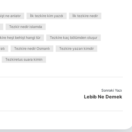
şt ne anlatır
İlk tezkire kim yazdı
İlk tezkire nedir
Tezkir nedir islamda
kire heşt behişt hangi tür
Tezkire kaç bölümden oluşur
atı
Tezkire nedir Osmanlı
Tezkire yazarı kimdir
Tezkiretus suara kimin
Sonraki Yazı
Lebib Ne Demek