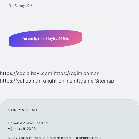
9 - 5 kaçtır?
*
https://socialbayi.com
https://egim.com.tr
https://yuf.com.tr
knight online
nttgame
Sitemap
SIDEBAR
SON YAZILAR
Canon AV modu nedir ?
Ağustos 6, 2026
Kulak zarı yırtılması için sigara kağıdı kullanılabilir mi ?