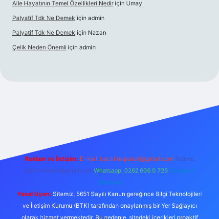
Aile Hayatının Temel Özellikleri Nedir
için
Umay
Palyatif Tdk Ne Demek
için
admin
Palyatif Tdk Ne Demek
için
Nazan
Çelik Neden Önemli
için
admin
et bahis sitesi
Reklam ve İletişim:
E-mail:
backlinkpaneli@gmail.com
Teams:
forumhizmeti@gmail.com
Whatsapp: 0262 606 0 726
Telegram:
@karabul
Yasal Uyarı:
Sitemiz, 5651 Sayılı Kanun gereğince Bilgi Teknolojileri
ve İletişim Kurumu (BTK) tarafından onaylanmış bir Yer Sağlayıcı
olarak hizmet vermektedir. Bu nedenle, sitedeki içerikleri proaktif