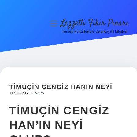
Lezzetli Fikir Pınarı
menüyü
aç
Yemek kültürleriyle dolu keyifli bilgiler!
Anasayfa
Gizlilik Politikası
Yasal Uyarı
Hakkımızda
TIMUÇIN CENGIZ HANIN NEYI
Tarih: Ocak 21, 2025
TIMUÇIN CENGIZ
HAN’IN NEYI