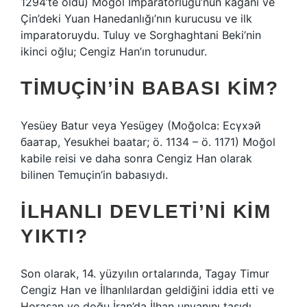
1294’te öldü) Moğol İmparatorluğu’nun kağanı ve
Çin’deki Yuan Hanedanlığı’nın kurucusu ve ilk
imparatoruydu. Tuluy ve Sorghaghtani Beki’nin
ikinci oğlu; Cengiz Han’ın torunudur.
TIMUÇIN’IN BABASI KIM?
Yesüey Batur veya Yesügey (Moğolca: Есүхэй
баатар, Yesukhei baatar; ö. 1134 – ö. 1171) Moğol
kabile reisi ve daha sonra Cengiz Han olarak
bilinen Temuçin’in babasıydı.
İLHANLI DEVLETI’NI KIM
YIKTI?
Son olarak, 14. yüzyılın ortalarında, Tagay Timur
Cengiz Han ve İlhanlılardan geldiğini iddia etti ve
Horasan ve doğu İran’da İlhan unvanını taşıdı.