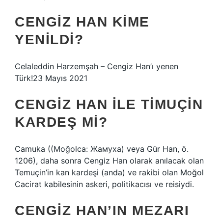
CENGIZ HAN KIME
YENILDI?
Celaleddin Harzemşah – Cengiz Han’ı yenen
Türk!23 Mayıs 2021
CENGIZ HAN ILE TIMUÇIN
KARDEŞ MI?
Camuka ((Moğolca: Жамуха) veya Gür Han, ö.
1206), daha sonra Cengiz Han olarak anılacak olan
Temuçin’in kan kardeşi (anda) ve rakibi olan Moğol
Cacirat kabilesinin askeri, politikacısı ve reisiydi.
CENGIZ HAN’IN MEZARI