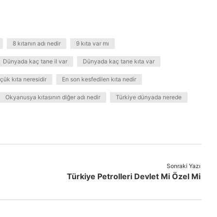
8 kıtanın adı nedir
9 kıta var mı
Dünyada kaç tane il var
Dünyada kaç tane kıta var
çük kıta neresidir
En son kesfedilen kıta nedir
Okyanusya kıtasının diğer adı nedir
Türkiye dünyada nerede
Sonraki Yazı
Türkiye Petrolleri Devlet Mi Özel Mi