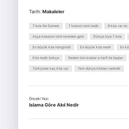
Tarih:
Makaleler
7 kıta Ne Demek
7 kıtanın ismi nedir
8 kıta var mı
Asya kıtasının ismi nereden gelir
Dünya niye 7 kıta
En büyük kıta hangisidir
En büyük kıta nedir
En kü
Kıta nedir türkçe
Neden tüm kıtalar a harfi ile başlar
Türkiyede kaç kıta var
Yeni dünya kitaları nelerdir
Önceki Yazı
Islama Göre Akıl Nedir