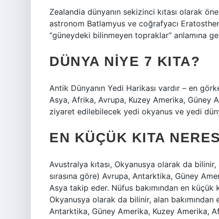
Zealandia dünyanın sekizinci kıtası olarak öneri
astronom Batlamyus ve coğrafyacı Eratosthene
“güneydeki bilinmeyen topraklar” anlamına gele
DÜNYA NIYE 7 KITA?
Antik Dünyanın Yedi Harikası vardır – en görkem
Asya, Afrika, Avrupa, Kuzey Amerika, Güney A
ziyaret edilebilecek yedi okyanus ve yedi dün
EN KÜÇÜK KITA NERES
Avustralya kıtası, Okyanusya olarak da bilinir
sırasına göre) Avrupa, Antarktika, Güney Amer
Asya takip eder. Nüfus bakımından en küçük kı
Okyanusya olarak da bilinir, alan bakımından 
Antarktika, Güney Amerika, Kuzey Amerika, Af