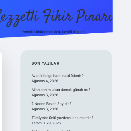
ezzetli Fikir Pınarı
Yemek kültürleriyle dolu keyifli bilgiler!
ilbet bahis sitesi
SIDEBAR
SON YAZILAR
Avcılık belge harcı nasıl ödenir ?
Ağustos 4, 2026
Allah canımı alsın demek günah mı ?
Ağustos 3, 2026
7 Neden Favori Sayıdır ?
Ağustos 3, 2026
Türkiye’de ünlü yazılımcılar kimlerdir ?
Temmuz 29, 2026