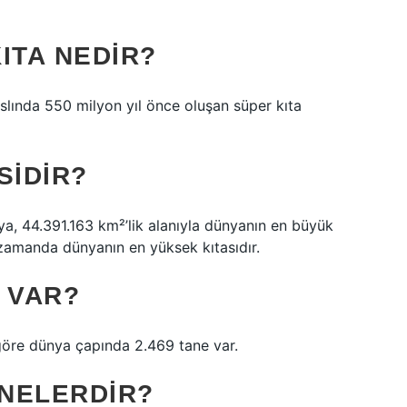
ITA NEDIR?
aslında 550 milyon yıl önce oluşan süper kıta
SIDIR?
ya, 44.391.163 km²’lik alanıyla dünyanın en büyük
 zamanda dünyanın en yüksek kıtasıdır.
 VAR?
göre dünya çapında 2.469 tane var.
 NELERDIR?