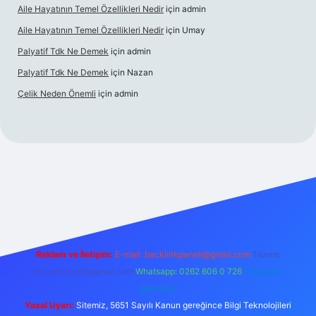
Aile Hayatının Temel Özellikleri Nedir
için
admin
Aile Hayatının Temel Özellikleri Nedir
için
Umay
Palyatif Tdk Ne Demek
için
admin
Palyatif Tdk Ne Demek
için
Nazan
Çelik Neden Önemli
için
admin
 bahis sitesi
Reklam ve İletişim:
E-mail:
backlinkpaneli@gmail.com
Teams:
forumhizmeti@gmail.com
Whatsapp: 0262 606 0 726
Telegram:
@karabul
Yasal Uyarı:
Sitemiz, 5651 Sayılı Kanun gereğince Bilgi Teknolojileri