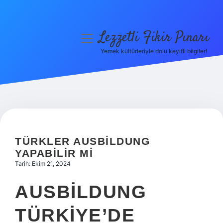
Lezzetli Fikir Pınarı
menüyü
aç
Yemek kültürleriyle dolu keyifli bilgiler!
Anasayfa
Gizlilik Politikası
Yasal Uyarı
Hakkımızda
TÜRKLER AUSBILDUNG
YAPABILIR MI
Tarih: Ekim 21, 2024
AUSBILDUNG
TÜRKIYE’DE