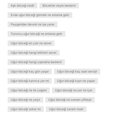
Aşk böceği nedir
Böcekler neyle beslenir
Evde uğur böceği görmek ne anlama gelir
Peygamber devesi ne işe yarar
Turuncu uğur böceği ne anlama gelir
Uğur böceği en çok ne sever
Uğur böceği hangi bitkileri sever
Uğur böceği hangi yaprakla beslenir
Uğur böceği kaç gün yaşar
Uğur böceği kaç saat sevişir
Uğur böceği karınca yer mi
Uğur böceği kışın ne yapar
Uğur böceği ne ile çoğalır
Uğur böceği ne yer ne içer
Uğur böceği ne yeyir
Uğur böceği ne zaman çiftleşir
Uğur böceği sokar mı
Uğur böceği zararlı mıdır