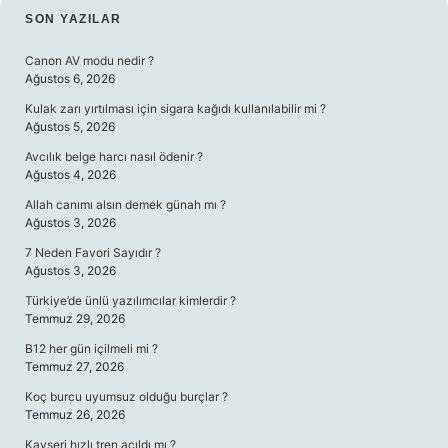
SIDEBAR
SON YAZILAR
Canon AV modu nedir ?
Ağustos 6, 2026
Kulak zarı yırtılması için sigara kağıdı kullanılabilir mi ?
Ağustos 5, 2026
Avcılık belge harcı nasıl ödenir ?
Ağustos 4, 2026
Allah canımı alsın demek günah mı ?
Ağustos 3, 2026
7 Neden Favori Sayıdır ?
Ağustos 3, 2026
Türkiye’de ünlü yazılımcılar kimlerdir ?
Temmuz 29, 2026
B12 her gün içilmeli mi ?
Temmuz 27, 2026
Koç burcu uyumsuz olduğu burçlar ?
Temmuz 26, 2026
Kayseri hızlı tren açıldı mı ?