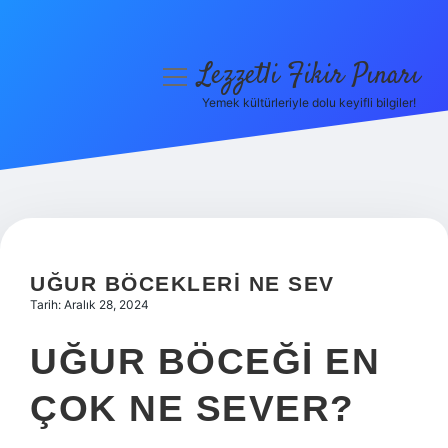
Lezzetli Fikir Pınarı
menüyü
aç
Yemek kültürleriyle dolu keyifli bilgiler!
Anasayfa
Gizlilik Politikası
Yasal Uyarı
Hakkımızda
UĞUR BÖCEKLERI NE SEV
Tarih: Aralık 28, 2024
UĞUR BÖCEĞI EN
ÇOK NE SEVER?