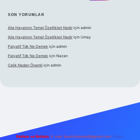
SON YORUMLAR
Aile Hayatının Temel Özellikleri Nedir
için
admin
Aile Hayatının Temel Özellikleri Nedir
için
Umay
Palyatif Tdk Ne Demek
için
admin
Palyatif Tdk Ne Demek
için
Nazan
Çelik Neden Önemli
için
admin
 bahis sitesi
Reklam ve İletişim:
E-mail:
backlinkpaneli@gmail.com
Teams: