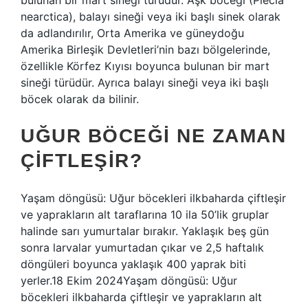
bulunan bir mart sineği türüdür. Aşk böceği (Plecia
nearctica), balayı sineği veya iki başlı sinek olarak
da adlandırılır, Orta Amerika ve güneydoğu
Amerika Birleşik Devletleri’nin bazı bölgelerinde,
özellikle Körfez Kıyısı boyunca bulunan bir mart
sineği türüdür. Ayrıca balayı sineği veya iki başlı
böcek olarak da bilinir.
UĞUR BÖCEĞI NE ZAMAN
ÇIFTLEŞIR?
Yaşam döngüsü: Uğur böcekleri ilkbaharda çiftleşir
ve yaprakların alt taraflarına 10 ila 50’lik gruplar
halinde sarı yumurtalar bırakır. Yaklaşık beş gün
sonra larvalar yumurtadan çıkar ve 2,5 haftalık
döngüleri boyunca yaklaşık 400 yaprak biti
yerler.18 Ekim 2024Yaşam döngüsü: Uğur
böcekleri ilkbaharda çiftleşir ve yaprakların alt