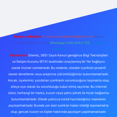
t bahis sitesi
Reklam ve İletişim:
E-mail:
backlinkpaneli@gmail.com
Teams:
forumhizmeti@gmail.com
Whatsapp: 0262 606 0 726
Telegram:
@karabul
Yasal Uyarı:
Sitemiz, 5651 Sayılı Kanun gereğince Bilgi Teknolojileri
ve İletişim Kurumu (BTK) tarafından onaylanmış bir Yer Sağlayıcı
olarak hizmet vermektedir. Bu nedenle, sitedeki içerikleri proaktif
olarak denetleme veya araştırma yükümlülüğümüz bulunmamaktadır.
Ancak, üyelerimiz yazdıkları içeriklerin sorumluluğunu taşımakta olup,
siteye üye olarak bu sorumluluğu kabul etmiş sayılırlar. Bu internet
sitesi, herhangi bir marka, kurum veya şahıs şirketi ile hiçbir bağlantısı
bulunmamaktadır. Sitede yalnızca kendi hazırladığımız makaleler
paylaşılmaktadır. Burada yer alan içerikler haber niteliği taşımamakta
olup, gerçek kurum ve kişiler hakkında paylaşım yapılmamaktadır.