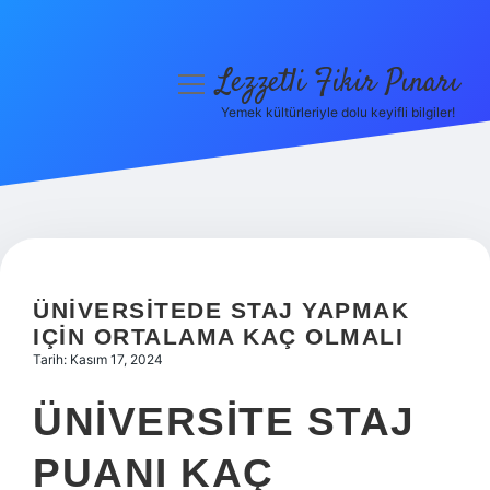
Lezzetli Fikir Pınarı
menüyü
aç
Yemek kültürleriyle dolu keyifli bilgiler!
Anasayfa
Gizlilik Politikası
Yasal Uyarı
Hakkımızda
ÜNIVERSITEDE STAJ YAPMAK
IÇIN ORTALAMA KAÇ OLMALI
Tarih: Kasım 17, 2024
ÜNIVERSITE STAJ
PUANI KAÇ