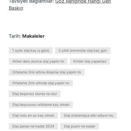
Tavsiyeli Bağlantılar:
Göz Renginde Hangi Gen
Baskın
Tarih:
Makaleler
1 aylık staj kaç iş günü
2 yıllık üniversite staj kaç gün
Alttan ders olunca staj yapılır mı
Kimler staj yapamaz
Ortalama 2nin altına düşerse staj yapılır mı
Ortalama 2nin altında staj yapılır mı
Staj başarısız olursa ne olur
Staj başvurusu ortalama kaç olmalı
Staj notu en az kaç olmalı
Staj ortalamaya etki ediyor mu
Staj parası ne kadar 2024
Staj puanı ne kadar